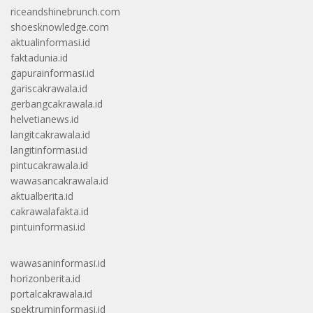
riceandshinebrunch.com
shoesknowledge.com
aktualinformasi.id
faktadunia.id
gapurainformasi.id
gariscakrawala.id
gerbangcakrawala.id
helvetianews.id
langitcakrawala.id
langitinformasi.id
pintucakrawala.id
wawasancakrawala.id
aktualberita.id
cakrawalafakta.id
pintuinformasi.id
wawasaninformasi.id
horizonberita.id
portalcakrawala.id
spektruminformasi.id