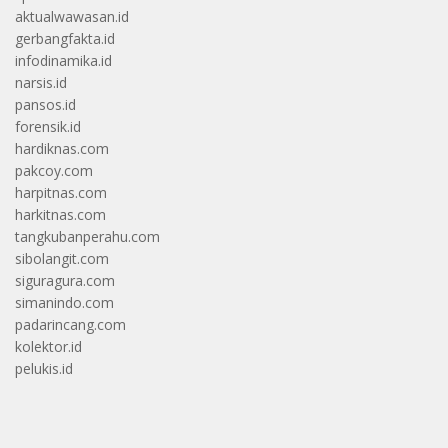
aktualwawasan.id
gerbangfakta.id
infodinamika.id
narsis.id
pansos.id
forensik.id
hardiknas.com
pakcoy.com
harpitnas.com
harkitnas.com
tangkubanperahu.com
sibolangit.com
siguragura.com
simanindo.com
padarincang.com
kolektor.id
pelukis.id