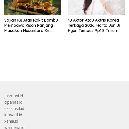
Sajian Ke Atas Rakit Bambu
10 Aktor Atau Aktris Korea
Membawa Kisah Panjang
Terkaya 2026, Harta Jun Ji
Masakan Nusantara Ke
Hyun Tembus Rp1,8 Triliun
Perabot Makan
bandar besar starlight princess1000 bagi bonus
jasmani.id
cipanas.id
eksklusif.id
inovatif.id
xenia.id
wamena.id