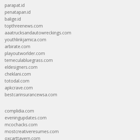
parapat.id
penatapan.id
balige.id
topthreenews.com
aaatrucksandautowreckings.com
youthlinkjamica.com
arbirate.com
playoutworlder.com
temeculabluegrass.com
eldesigners.com
cheklani.com
totodal.com
apkcrave.com
bestcarinsurancewsa.com
complidia.com
eveningupdates.com
mcochacks.com
mostcreativeresumes.com
oxcarttavern.com