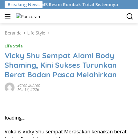
Langsung
udikan AI, BRMS Resmi Rombak Total Sistemnya
Breaking News
Bikin 
ke
konten
Beranda
Life Style
Life Style
Vicky Shu Sempat Alami Body
Shaming, Kini Sukses Turunkan
Berat Badan Pasca Melahirkan
Zarah Zuhran
Mei 17, 2026
loading…
Vokalis Vicky Shu sempat Merasakan kenaikan berat