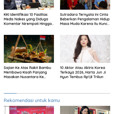
KKI Identifikasi 10 Fasilitas
Sutradara Ternyata Ini Cinta
Medis Nakes yang Diduga
Beberkan Pengalaman Hidup
Komentar Nirempati Hingga
Masa Muda Karena Itu Kunci
Pasien BPJS
Garap Adegan Balap
Kendaraan Bermotor Roda
Dua
Sajian Ke Atas Rakit Bambu
10 Aktor Atau Aktris Korea
Membawa Kisah Panjang
Terkaya 2026, Harta Jun Ji
Masakan Nusantara Ke
Hyun Tembus Rp1,8 Triliun
Perabot Makan
Rekomendasi untuk kamu