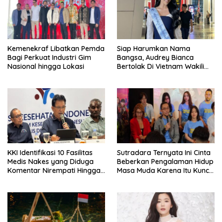
Kemenekraf Libatkan Pemda
Siap Harumkan Nama
Bagi Perkuat Industri Gim
Bangsa, Audrey Bianca
Nasional hingga Lokasi
Bertolak Di Vietnam Wakili
Indonesia Di Miss World 2026
KKI Identifikasi 10 Fasilitas
Sutradara Ternyata Ini Cinta
Medis Nakes yang Diduga
Beberkan Pengalaman Hidup
Komentar Nirempati Hingga
Masa Muda Karena Itu Kunci
Pasien BPJS
Garap Adegan Balap
Kendaraan Bermotor Roda
Dua