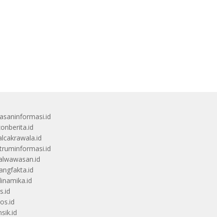
saninformasi.id
zonberita.id
alcakrawala.id
truminformasi.id
alwawasan.id
angfakta.id
dinamika.id
s.id
os.id
sik.id