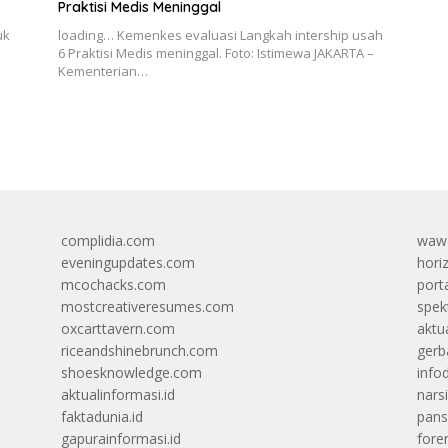
Praktisi Medis Meninggal
uk
loading… Kemenkes evaluasi Langkah intership usah
6 Praktisi Medis meninggal. Foto: Istimewa JAKARTA –
Kementerian…
complidia.com
wawa
eveningupdates.com
hori
mcochacks.com
port
mostcreativeresumes.com
spek
oxcarttavern.com
aktu
riceandshinebrunch.com
gerb
shoesknowledge.com
info
aktualinformasi.id
narsi
faktadunia.id
pans
gapurainformasi.id
foren