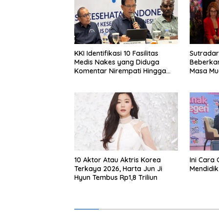
KKI Identifikasi 10 Fasilitas
Sutradar
Medis Nakes yang Diduga
Beberka
Komentar Nirempati Hingga
Masa Mud
Pasien BPJS
Garap A
Kendara
Dua
10 Aktor Atau Aktris Korea
Ini Cara 
Terkaya 2026, Harta Jun Ji
Mendidik
Hyun Tembus Rp1,8 Triliun