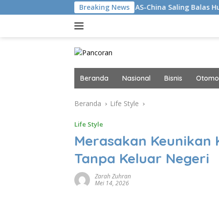
Langsung
ewan Pengawas
AS-China Saling Balas Hukuman Politik J
Breaking News
ke
konten
Beranda
Nasional
Bisnis
Otomot
Beranda
Life Style
Life Style
Merasakan Keunikan 
Tanpa Keluar Negeri
Zarah Zuhran
Mei 14, 2026