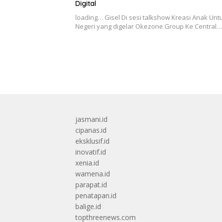
Digital
loading… Gisel Di sesi talkshow Kreasi Anak Unt
Negeri yang digelar Okezone Group Ke Central…
jasmani.id
cipanas.id
eksklusif.id
inovatif.id
xenia.id
wamena.id
parapat.id
penatapan.id
balige.id
topthreenews.com