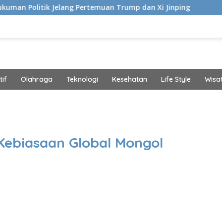
elang Pertemuan Trump dan Xi Jinping
Modifikasi Ayla
if
Olahraga
Teknologi
Kesehatan
Life Style
Wisa
band
Kebiasaan Global Mongol