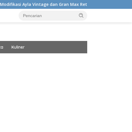
 Vintage dan Gran Max Retro Didalam Sebab Itu Hadiah Undian 
ta
Kuliner
ar besar starlight princess1000 bagi bonus