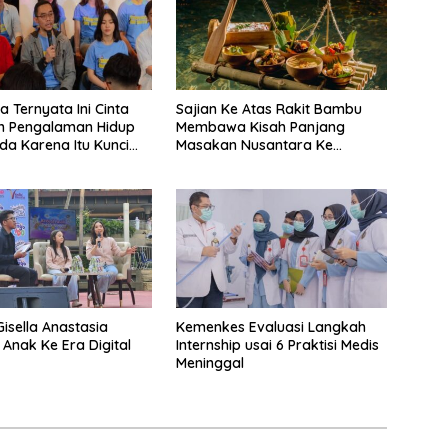
a Ternyata Ini Cinta
Sajian Ke Atas Rakit Bambu
n Pengalaman Hidup
Membawa Kisah Panjang
a Karena Itu Kunci
Masakan Nusantara Ke
degan Balap
Perabot Makan
an Bermotor Roda
Gisella Anastasia
Kemenkes Evaluasi Langkah
 Anak Ke Era Digital
Internship usai 6 Praktisi Medis
Meninggal