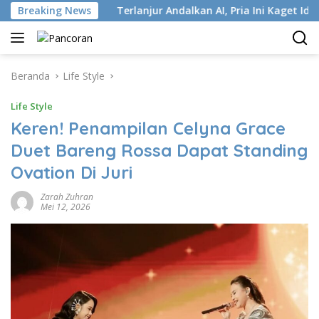
Langsung
tri ISP
Breaking News
Terlanjur Andalkan AI, Pria Ini Kaget Idap Kank
ke
konten
Beranda
Life Style
Life Style
Keren! Penampilan Celyna Grace
Duet Bareng Rossa Dapat Standing
Ovation Di Juri
Zarah Zuhran
Mei 12, 2026