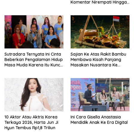
Komentar Nirempati Hingga
Pasien BPJS
Sutradara Ternyata Ini Cinta
Sajian Ke Atas Rakit Bambu
Beberkan Pengalaman Hidup
Membawa Kisah Panjang
Masa Muda Karena Itu Kunci
Masakan Nusantara Ke
Garap Adegan Balap
Perabot Makan
Kendaraan Bermotor Roda
Dua
10 Aktor Atau Aktris Korea
Ini Cara Gisella Anastasia
Terkaya 2026, Harta Jun Ji
Mendidik Anak Ke Era Digital
Hyun Tembus Rp1,8 Triliun