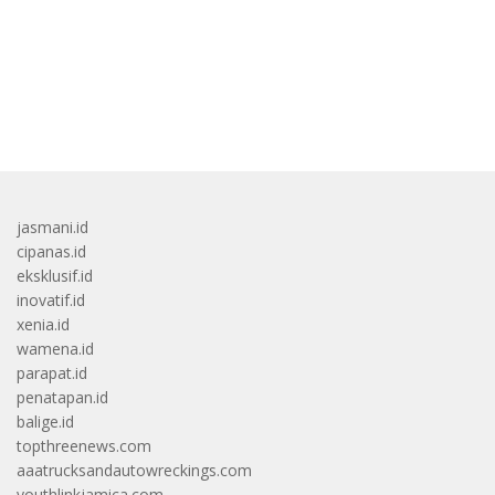
bandar besar starlight princess1000 bagi bonus
jasmani.id
cipanas.id
eksklusif.id
inovatif.id
xenia.id
wamena.id
parapat.id
penatapan.id
balige.id
topthreenews.com
aaatrucksandautowreckings.com
youthlinkjamica.com