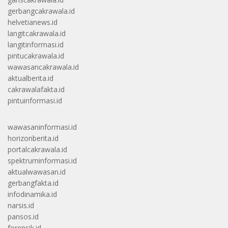
gerbangcakrawala.id
helvetianews.id
langitcakrawala.id
langitinformasi.id
pintucakrawala.id
wawasancakrawala.id
aktualberita.id
cakrawalafakta.id
pintuinformasi.id
wawasaninformasi.id
horizonberita.id
portalcakrawala.id
spektruminformasi.id
aktualwawasan.id
gerbangfakta.id
infodinamika.id
narsis.id
pansos.id
forensik.id