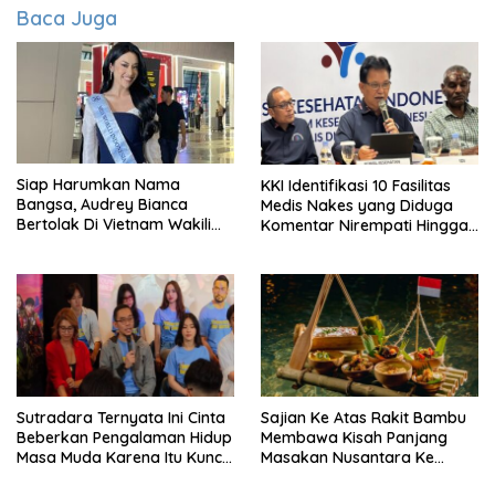
Baca Juga
Siap Harumkan Nama
KKI Identifikasi 10 Fasilitas
Bangsa, Audrey Bianca
Medis Nakes yang Diduga
Bertolak Di Vietnam Wakili
Komentar Nirempati Hingga
Indonesia Di Miss World 2026
Pasien BPJS
Sutradara Ternyata Ini Cinta
Sajian Ke Atas Rakit Bambu
Beberkan Pengalaman Hidup
Membawa Kisah Panjang
Masa Muda Karena Itu Kunci
Masakan Nusantara Ke
Garap Adegan Balap
Perabot Makan