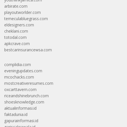
arbirate.com
playoutworlder.com
temeculabluegrass.com
eldesigners.com
cheklani.com
totodal.com
apkcrave.com
bestcarinsurancewsa.com
complidia.com
eveningupdates.com
mcochacks.com
mostcreativeresumes.com
oxcarttavern.com
riceandshinebrunch.com
shoesknowledge.com
aktualinformasi.id
faktadunia.id
gapurainformasi.id
gariscakrawala.id