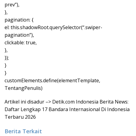
prev”),
},
pagination: {
el: this.shadowRoot.querySelector(“.swiper-
pagination”),
clickable: true,
},
});
}
}
customElements.define(elementTemplate,
TentangPenulis)
Artikel ini disadur –> Detik.com Indonesia Berita News:
Daftar Lengkap 17 Bandara Internasional Di Indonesia
Terbaru 2026
Berita Terkait