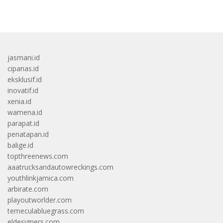
bandar besar starlight princess1000 bagi bonus
jasmani.id
cipanas.id
eksklusif.id
inovatif.id
xenia.id
wamena.id
parapat.id
penatapan.id
balige.id
topthreenews.com
aaatrucksandautowreckings.com
youthlinkjamica.com
arbirate.com
playoutworlder.com
temeculabluegrass.com
eldesigners.com