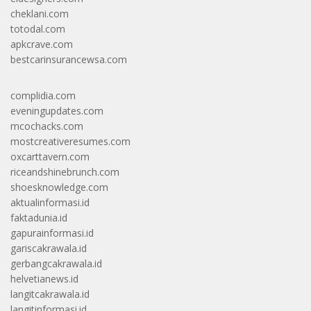
cheklani.com
totodal.com
apkcrave.com
bestcarinsurancewsa.com
complidia.com
eveningupdates.com
mcochacks.com
mostcreativeresumes.com
oxcarttavern.com
riceandshinebrunch.com
shoesknowledge.com
aktualinformasi.id
faktadunia.id
gapurainformasi.id
gariscakrawala.id
gerbangcakrawala.id
helvetianews.id
langitcakrawala.id
langitinformasi.id