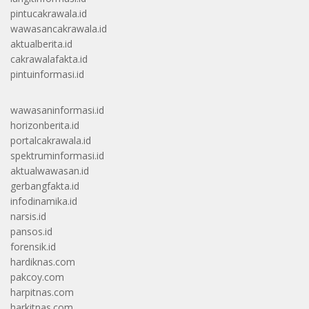
pintucakrawala.id
wawasancakrawala.id
aktualberita.id
cakrawalafakta.id
pintuinformasi.id
wawasaninformasi.id
horizonberita.id
portalcakrawala.id
spektruminformasi.id
aktualwawasan.id
gerbangfakta.id
infodinamika.id
narsis.id
pansos.id
forensik.id
hardiknas.com
pakcoy.com
harpitnas.com
harkitnas.com