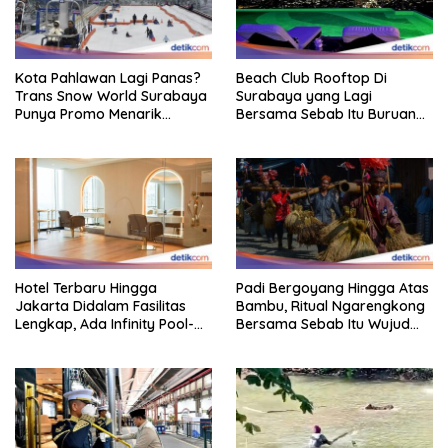
Kota Pahlawan Lagi Panas?
Beach Club Rooftop Di
Trans Snow World Surabaya
Surabaya yang Lagi
Punya Promo Menarik
Bersama Sebab Itu Buruan
Perhatian Bikin Adem
Staycation
Hotel Terbaru Hingga
Padi Bergoyang Hingga Atas
Jakarta Didalam Fasilitas
Bambu, Ritual Ngarengkong
Lengkap, Ada Infinity Pool-
Bersama Sebab Itu Wujud
Sky Lounge
Syukur Warga Citorek