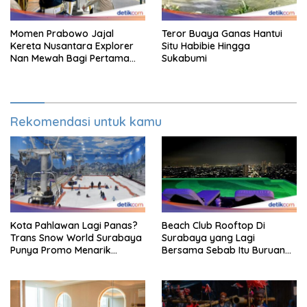
Momen Prabowo Jajal
Teror Buaya Ganas Hantui
Kereta Nusantara Explorer
Situ Habibie Hingga
Nan Mewah Bagi Pertama
Sukabumi
Kali
Rekomendasi untuk kamu
Kota Pahlawan Lagi Panas?
Beach Club Rooftop Di
Trans Snow World Surabaya
Surabaya yang Lagi
Punya Promo Menarik
Bersama Sebab Itu Buruan
Perhatian Bikin Adem
Staycation