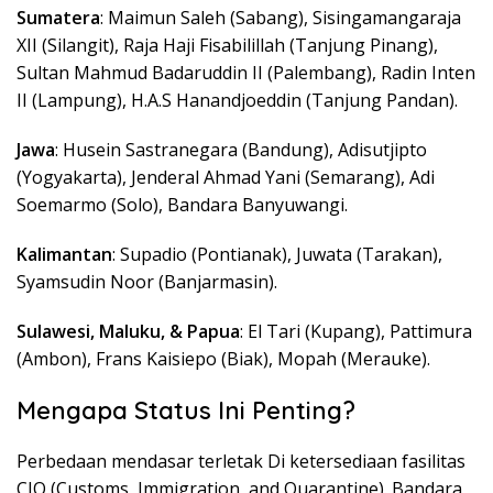
Sumatera
: Maimun Saleh (Sabang), Sisingamangaraja
XII (Silangit), Raja Haji Fisabilillah (Tanjung Pinang),
Sultan Mahmud Badaruddin II (Palembang), Radin Inten
II (Lampung), H.A.S Hanandjoeddin (Tanjung Pandan).
Jawa
: Husein Sastranegara (Bandung), Adisutjipto
(Yogyakarta), Jenderal Ahmad Yani (Semarang), Adi
Soemarmo (Solo), Bandara Banyuwangi.
Kalimantan
: Supadio (Pontianak), Juwata (Tarakan),
Syamsudin Noor (Banjarmasin).
Sulawesi, Maluku, & Papua
: El Tari (Kupang), Pattimura
(Ambon), Frans Kaisiepo (Biak), Mopah (Merauke).
Mengapa Status Ini Penting?
Perbedaan mendasar terletak Di ketersediaan fasilitas
CIQ (Customs, Immigration, and Quarantine). Bandara