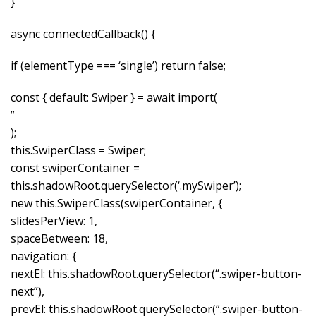
}
async connectedCallback() {
if (elementType === ‘single’) return false;
const { default: Swiper } = await import(
”
);
this.SwiperClass = Swiper;
const swiperContainer =
this.shadowRoot.querySelector(‘.mySwiper’);
new this.SwiperClass(swiperContainer, {
slidesPerView: 1,
spaceBetween: 18,
navigation: {
nextEl: this.shadowRoot.querySelector(“.swiper-button-
next”),
prevEl: this.shadowRoot.querySelector(“.swiper-button-