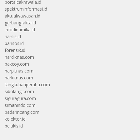
portalcakrawala.id
spektruminformasi.id
aktualwawasan.id
gerbangfakta.id
infodinamika.id
narsis.id
pansos.id
forensik.id
hardiknas.com
pakcoy.com
harpitnas.com
harkitnas.com
tangkubanperahu.com
sibolangit.com
siguragura.com
simanindo.com
padarincang.com
kolektor.id
pelukis.id