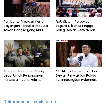
Pembantu Presiden Kerja
RUU Sistem Perbukuan
Bayangan Terbuka jika Ada
Segera Dibahas Hingga
Tokoh Bangsa yang Mau
Baleg Dewan Perwakilan
Karena Itu Dewan Pengawas
Rakyat, Willy Aditya: Literatur
Itu Citarasa Otak
Polri dan Kejagung Saling
MUI Minta Pemerintah dan
Jegal Untuk Penanganan
Dewan Perwakilan Rakyat
Peristiwa Pidana Febrie
Pertimbangkan Hukuman
Adriansyah
Mati Untuk Koruptor
Rekomendasi untuk kamu