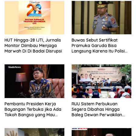
HUT Hingga-28 IJTI, Jurnalis
Buwas Sebut Sertifikat
Monitor Diimbau Menjaga
Pramuka Garuda Bisa
Marwah Di Di Badai Disrupsi
Langsung Karena Itu Polisi
Tanpa Tes, Polri: Tetap Harus
Ikuti Seleksi
Pembantu Presiden Kerja
RUU Sistem Perbukuan
Bayangan Terbuka jika Ada
Segera Dibahas Hingga
Tokoh Bangsa yang Mau
Baleg Dewan Perwakilan
Karena Itu Dewan Pengawas
Rakyat, Willy Aditya: Literatur
Itu Citarasa Otak