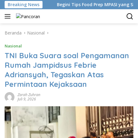
Langsung
tan China
Breaking News
Begini Tips Food Prep MPASI yang Simpel-Be
ke
konten
Beranda
Nasional
Nasional
TNI Buka Suara soal Pengamanan
Rumah Jampidsus Febrie
Adriansyah, Tegaskan Atas
Permintaan Kejaksaan
Zarah Zuhran
Juli 9, 2026