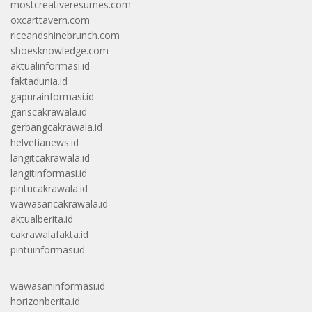
mostcreativeresumes.com
oxcarttavern.com
riceandshinebrunch.com
shoesknowledge.com
aktualinformasi.id
faktadunia.id
gapurainformasi.id
gariscakrawala.id
gerbangcakrawala.id
helvetianews.id
langitcakrawala.id
langitinformasi.id
pintucakrawala.id
wawasancakrawala.id
aktualberita.id
cakrawalafakta.id
pintuinformasi.id
wawasaninformasi.id
horizonberita.id