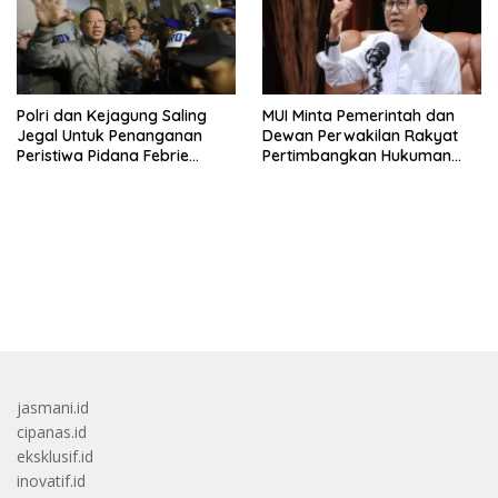
Polri dan Kejagung Saling
MUI Minta Pemerintah dan
Jegal Untuk Penanganan
Dewan Perwakilan Rakyat
Peristiwa Pidana Febrie
Pertimbangkan Hukuman
Adriansyah
Mati Untuk Koruptor
bandar besar starlight princess1000 bagi bonus
jasmani.id
cipanas.id
eksklusif.id
inovatif.id