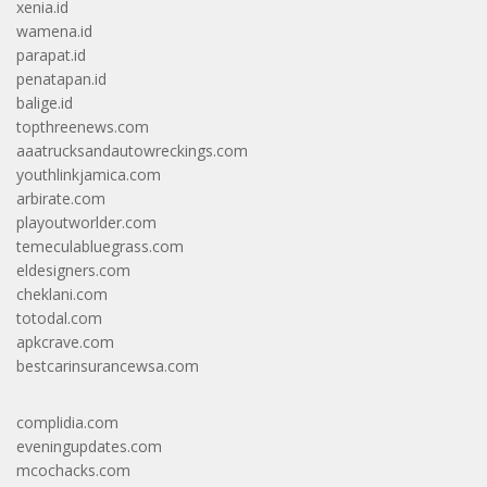
xenia.id
wamena.id
parapat.id
penatapan.id
balige.id
topthreenews.com
aaatrucksandautowreckings.com
youthlinkjamica.com
arbirate.com
playoutworlder.com
temeculabluegrass.com
eldesigners.com
cheklani.com
totodal.com
apkcrave.com
bestcarinsurancewsa.com
complidia.com
eveningupdates.com
mcochacks.com