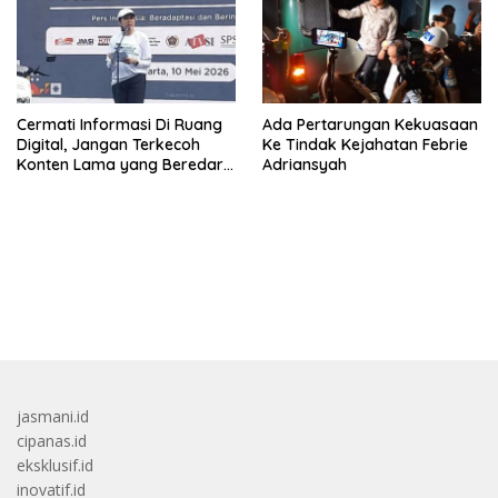
Cermati Informasi Di Ruang
Ada Pertarungan Kekuasaan
Digital, Jangan Terkecoh
Ke Tindak Kejahatan Febrie
Konten Lama yang Beredar
Adriansyah
Kembali
bandar besar starlight princess1000 bagi bonus
jasmani.id
cipanas.id
eksklusif.id
inovatif.id