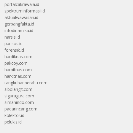
portalcakrawala.id
spektruminformasi.id
aktualwawasan.id
gerbangfakta.id
infodinamika.id
narsis.id
pansos.id
forensik.id
hardiknas.com
pakcoy.com
harpitnas.com
harkitnas.com
tangkubanperahu.com
sibolangit.com
siguragura.com
simanindo.com
padarincang.com
kolektor.id
pelukis.id