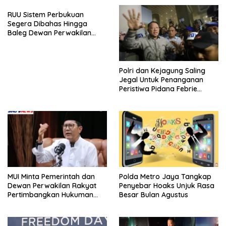
RUU Sistem Perbukuan
Segera Dibahas Hingga
Baleg Dewan Perwakilan
Rakyat, Willy Aditya: Literatur
Itu Citarasa Otak
Polri dan Kejagung Saling
Jegal Untuk Penanganan
Peristiwa Pidana Febrie
Adriansyah
MUI Minta Pemerintah dan
Polda Metro Jaya Tangkap
Dewan Perwakilan Rakyat
Penyebar Hoaks Unjuk Rasa
Pertimbangkan Hukuman
Besar Bulan Agustus
Mati Untuk Koruptor