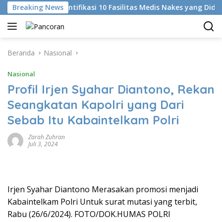
Langsung
Breaking News
KKI Identifikasi 10 Fasilitas Medis Nakes yang Diduga K
ke
konten
Beranda
Nasional
Nasional
Profil Irjen Syahar Diantono, Rekan
Seangkatan Kapolri yang Dari
Sebab Itu Kabaintelkam Polri
Zarah Zuhran
Juli 3, 2024
Irjen Syahar Diantono Merasakan promosi menjadi
Kabaintelkam Polri Untuk surat mutasi yang terbit,
Rabu (26/6/2024). FOTO/DOK.HUMAS POLRI