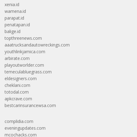
xenia.id
wamena.id
parapat.id
penatapan.id
balige.id
topthreenews.com
aaatrucksandautowreckings.com
youthlinkjamica.com
arbirate.com
playoutworlder.com
temeculabluegrass.com
eldesigners.com
cheklani.com
totodal.com
apkcrave.com
bestcarinsurancewsa.com
complidia.com
eveningupdates.com
mcochacks.com