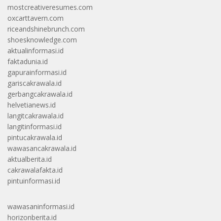
mostcreativeresumes.com
oxcarttavern.com
riceandshinebrunch.com
shoesknowledge.com
aktualinformasi.id
faktadunia.id
gapurainformasi.id
gariscakrawala.id
gerbangcakrawala.id
helvetianews.id
langitcakrawala.id
langitinformasi.id
pintucakrawala.id
wawasancakrawala.id
aktualberita.id
cakrawalafakta.id
pintuinformasi.id
wawasaninformasi.id
horizonberita.id