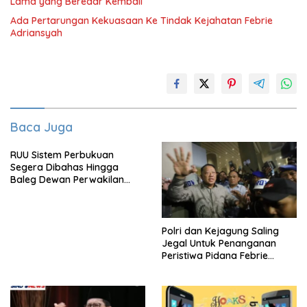
Lama yang Beredar Kembali
Ada Pertarungan Kekuasaan Ke Tindak Kejahatan Febrie
Adriansyah
Baca Juga
RUU Sistem Perbukuan
Segera Dibahas Hingga
Baleg Dewan Perwakilan
Rakyat, Willy Aditya: Literatur
Itu Citarasa Otak
Polri dan Kejagung Saling
Jegal Untuk Penanganan
Peristiwa Pidana Febrie
Adriansyah