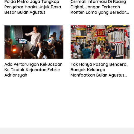
Polda Metro Jaya Tangkap
Cermati Informasi Di Ruang
Penyebar Hoaks Unjuk Rasa
Digital, Jangan Terkecoh
Besar Bulan Agustus
Konten Lama yang Beredar
Kembali
Ada Pertarungan Kekuasaan
Tak Hanya Pasang Bendera,
Ke Tindak Kejahatan Febrie
Banyak Keluarga
Adriansyah
Manfaatkan Bulan Agustus
Sebagai Percantik
Tempattinggal
bandar besar starlight princess1000 bagi bonus