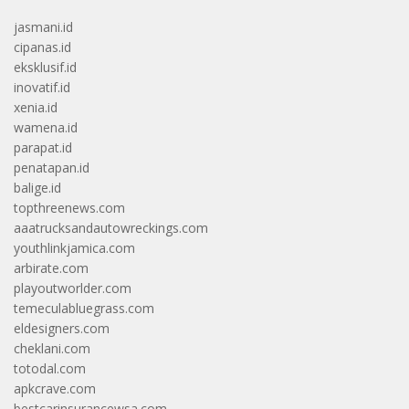
jasmani.id
cipanas.id
eksklusif.id
inovatif.id
xenia.id
wamena.id
parapat.id
penatapan.id
balige.id
topthreenews.com
aaatrucksandautowreckings.com
youthlinkjamica.com
arbirate.com
playoutworlder.com
temeculabluegrass.com
eldesigners.com
cheklani.com
totodal.com
apkcrave.com
bestcarinsurancewsa.com