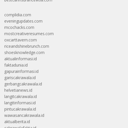
complidia.com
eveningupdates.com
mcochacks.com
mostcreativeresumes.com
oxcarttavern.com
riceandshinebrunch.com
shoesknowledge.com
aktualinformasi.id
faktadunia.id
gapurainformasi.id
gariscakrawala.id
gerbangcakrawala.id
helvetianews.id
langitcakrawala.id
langitinformasi.id
pintucakrawala.id
wawasancakrawala.id
aktualberita.id
cakrawalafakta.id