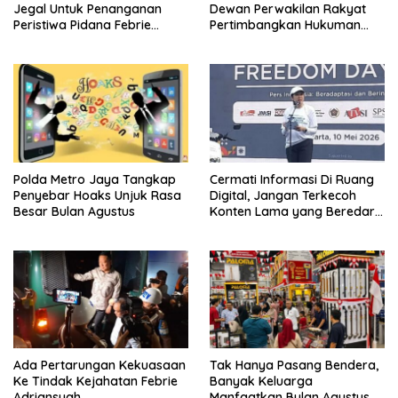
Jegal Untuk Penanganan
Dewan Perwakilan Rakyat
Peristiwa Pidana Febrie
Pertimbangkan Hukuman
Adriansyah
Mati Untuk Koruptor
Polda Metro Jaya Tangkap
Cermati Informasi Di Ruang
Penyebar Hoaks Unjuk Rasa
Digital, Jangan Terkecoh
Besar Bulan Agustus
Konten Lama yang Beredar
Kembali
Ada Pertarungan Kekuasaan
Tak Hanya Pasang Bendera,
Ke Tindak Kejahatan Febrie
Banyak Keluarga
Adriansyah
Manfaatkan Bulan Agustus