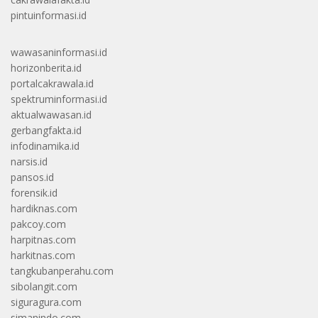
pintuinformasi.id
wawasaninformasi.id
horizonberita.id
portalcakrawala.id
spektruminformasi.id
aktualwawasan.id
gerbangfakta.id
infodinamika.id
narsis.id
pansos.id
forensik.id
hardiknas.com
pakcoy.com
harpitnas.com
harkitnas.com
tangkubanperahu.com
sibolangit.com
siguragura.com
simanindo.com