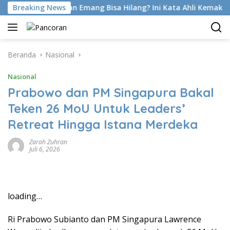
Langsung
 Foot Di Latihan Emang Bisa Hilang? Ini Kata Ahli Kemakmuran
Breaking News
ke
konten
Beranda
Nasional
Nasional
Prabowo dan PM Singapura Bakal
Teken 26 MoU Untuk Leaders’
Retreat Hingga Istana Merdeka
Zarah Zuhran
Juli 6, 2026
loading…
Ri Prabowo Subianto dan PM Singapura Lawrence