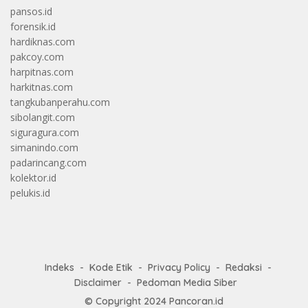
pansos.id
forensik.id
hardiknas.com
pakcoy.com
harpitnas.com
harkitnas.com
tangkubanperahu.com
sibolangit.com
siguragura.com
simanindo.com
padarincang.com
kolektor.id
pelukis.id
Indeks
Kode Etik
Privacy Policy
Redaksi
Disclaimer
Pedoman Media Siber
© Copyright 2024
Pancoran.id