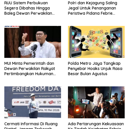
RUU Sistem Perbukuan
Polri dan Kejagung Saling
Segera Dibahas Hingga
Jegal Untuk Penanganan
Baleg Dewan Perwakilan
Peristiwa Pidana Febrie
Rakyat, Willy Aditya: Literatur
Adriansyah
Itu Citarasa Otak
MUI Minta Pemerintah dan
Polda Metro Jaya Tangkap
Dewan Perwakilan Rakyat
Penyebar Hoaks Unjuk Rasa
Pertimbangkan Hukuman
Besar Bulan Agustus
Mati Untuk Koruptor
Cermati Informasi Di Ruang
Ada Pertarungan Kekuasaan
Digital, Jangan Terkecoh
Ke Tindak Kejahatan Febrie