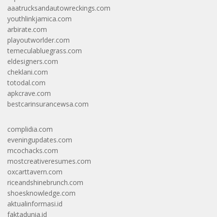
aaatrucksandautowreckings.com
youthlinkjamica.com
arbirate.com
playoutworlder.com
temeculabluegrass.com
eldesigners.com
cheklani.com
totodal.com
apkcrave.com
bestcarinsurancewsa.com
complidia.com
eveningupdates.com
mcochacks.com
mostcreativeresumes.com
oxcarttavern.com
riceandshinebrunch.com
shoesknowledge.com
aktualinformasi.id
faktadunia.id