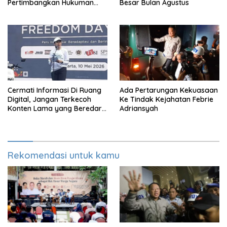
Pertimbangkan Hukuman
Besar Bulan Agustus
Mati Untuk Koruptor
Cermati Informasi Di Ruang
Ada Pertarungan Kekuasaan
Digital, Jangan Terkecoh
Ke Tindak Kejahatan Febrie
Konten Lama yang Beredar
Adriansyah
Kembali
Rekomendasi untuk kamu