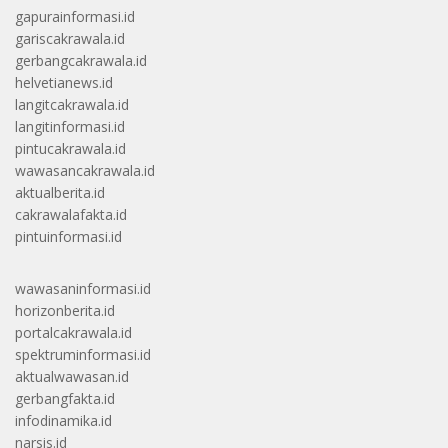
gapurainformasi.id
gariscakrawala.id
gerbangcakrawala.id
helvetianews.id
langitcakrawala.id
langitinformasi.id
pintucakrawala.id
wawasancakrawala.id
aktualberita.id
cakrawalafakta.id
pintuinformasi.id
wawasaninformasi.id
horizonberita.id
portalcakrawala.id
spektruminformasi.id
aktualwawasan.id
gerbangfakta.id
infodinamika.id
narsis.id