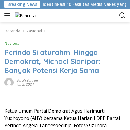
Langsung
Di
Breaking News
KKI Identifikasi 10 Fasilitas Medis Nakes yang Didu
ke
konten
Beranda
Nasional
Nasional
Perindo Silaturahmi Hingga
Demokrat, Michael Sianipar:
Banyak Potensi Kerja Sama
Zarah Zuhran
Juli 2, 2024
Ketua Umum Partai Demokrat Agus Harimurti
Yudhoyono (AHY) bersama Ketua Harian I DPP Partai
Perindo Angela Tanoesoedibjo. Foto/Aziz Indra