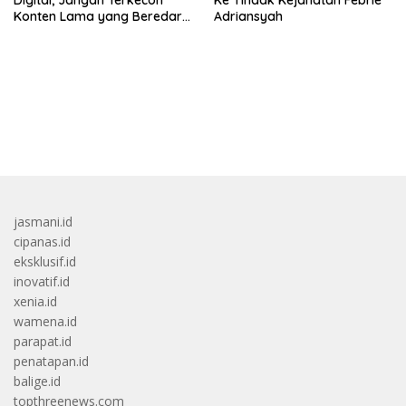
Konten Lama yang Beredar
Adriansyah
Kembali
bandar besar starlight princess1000 bagi bonus
jasmani.id
cipanas.id
eksklusif.id
inovatif.id
xenia.id
wamena.id
parapat.id
penatapan.id
balige.id
topthreenews.com