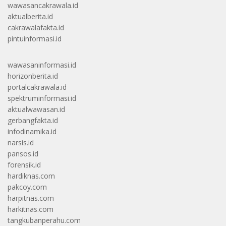
wawasancakrawala.id
aktualberita.id
cakrawalafakta.id
pintuinformasi.id
wawasaninformasi.id
horizonberita.id
portalcakrawala.id
spektruminformasi.id
aktualwawasan.id
gerbangfakta.id
infodinamika.id
narsis.id
pansos.id
forensik.id
hardiknas.com
pakcoy.com
harpitnas.com
harkitnas.com
tangkubanperahu.com