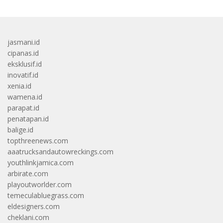
jasmani.id
cipanas.id
eksklusif.id
inovatif.id
xenia.id
wamena.id
parapat.id
penatapan.id
balige.id
topthreenews.com
aaatrucksandautowreckings.com
youthlinkjamica.com
arbirate.com
playoutworlder.com
temeculabluegrass.com
eldesigners.com
cheklani.com