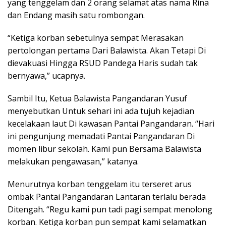
yang tenggelam dan 2 orang selamat atas nama Rina
dan Endang masih satu rombongan.
“Ketiga korban sebetulnya sempat Merasakan
pertolongan pertama Dari Balawista. Akan Tetapi Di
dievakuasi Hingga RSUD Pandega Haris sudah tak
bernyawa,” ucapnya.
Sambil Itu, Ketua Balawista Pangandaran Yusuf
menyebutkan Untuk sehari ini ada tujuh kejadian
kecelakaan laut Di kawasan Pantai Pangandaran. “Hari
ini pengunjung memadati Pantai Pangandaran Di
momen libur sekolah. Kami pun Bersama Balawista
melakukan pengawasan,” katanya.
Menurutnya korban tenggelam itu terseret arus
ombak Pantai Pangandaran Lantaran terlalu berada
Ditengah. “Regu kami pun tadi pagi sempat menolong
korban. Ketiga korban pun sempat kami selamatkan