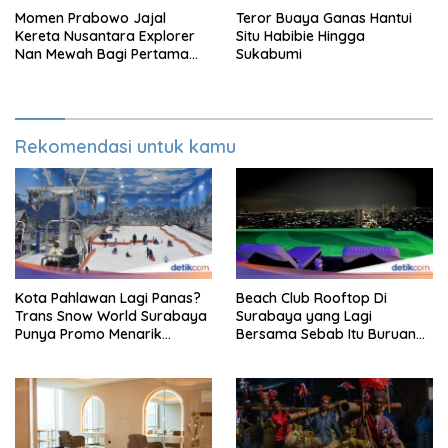
Momen Prabowo Jajal
Teror Buaya Ganas Hantui
Kereta Nusantara Explorer
Situ Habibie Hingga
Nan Mewah Bagi Pertama
Sukabumi
Kali
Rekomendasi untuk kamu
Kota Pahlawan Lagi Panas?
Beach Club Rooftop Di
Trans Snow World Surabaya
Surabaya yang Lagi
Punya Promo Menarik
Bersama Sebab Itu Buruan
Perhatian Bikin Adem
Staycation