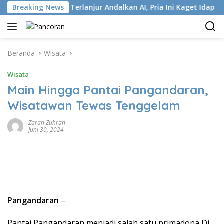
Langsung
ISP
Breaking News
Terlanjur Andalkan AI, Pria Ini Kaget Idap Kanker S
ke
konten
Beranda
Wisata
Wisata
Main Hingga Pantai Pangandaran,
Wisatawan Tewas Tenggelam
Zarah Zuhran
Juni 30, 2024
Pangandaran
–
Pantai Pangandaran menjadi salah satu primadona Di