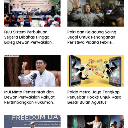
RUU Sistem Perbukuan
Polri dan Kejagung Saling
Segera Dibahas Hingga
Jegal Untuk Penanganan
Baleg Dewan Perwakilan
Peristiwa Pidana Febrie
Rakyat, Willy Aditya: Literatur
Adriansyah
Itu Citarasa Otak
MUI Minta Pemerintah dan
Polda Metro Jaya Tangkap
Dewan Perwakilan Rakyat
Penyebar Hoaks Unjuk Rasa
Pertimbangkan Hukuman
Besar Bulan Agustus
Mati Untuk Koruptor