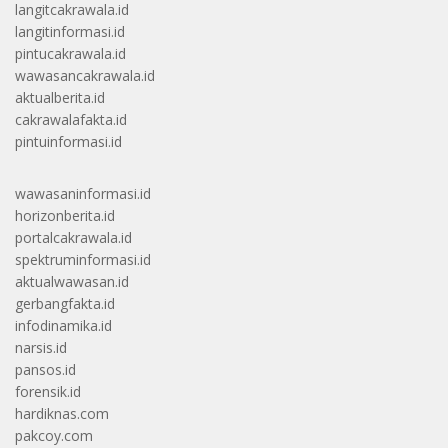
langitcakrawala.id
langitinformasi.id
pintucakrawala.id
wawasancakrawala.id
aktualberita.id
cakrawalafakta.id
pintuinformasi.id
wawasaninformasi.id
horizonberita.id
portalcakrawala.id
spektruminformasi.id
aktualwawasan.id
gerbangfakta.id
infodinamika.id
narsis.id
pansos.id
forensik.id
hardiknas.com
pakcoy.com