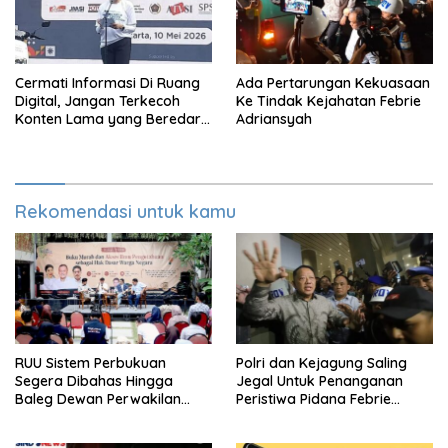
Cermati Informasi Di Ruang
Ada Pertarungan Kekuasaan
Digital, Jangan Terkecoh
Ke Tindak Kejahatan Febrie
Konten Lama yang Beredar
Adriansyah
Kembali
Rekomendasi untuk kamu
RUU Sistem Perbukuan
Polri dan Kejagung Saling
Segera Dibahas Hingga
Jegal Untuk Penanganan
Baleg Dewan Perwakilan
Peristiwa Pidana Febrie
Rakyat, Willy Aditya: Literatur
Adriansyah
Itu Citarasa Otak