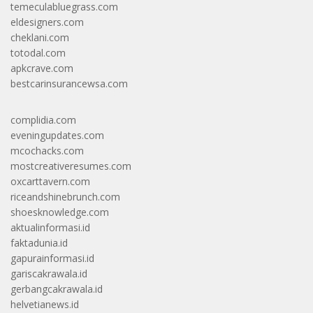
temeculabluegrass.com
eldesigners.com
cheklani.com
totodal.com
apkcrave.com
bestcarinsurancewsa.com
complidia.com
eveningupdates.com
mcochacks.com
mostcreativeresumes.com
oxcarttavern.com
riceandshinebrunch.com
shoesknowledge.com
aktualinformasi.id
faktadunia.id
gapurainformasi.id
gariscakrawala.id
gerbangcakrawala.id
helvetianews.id