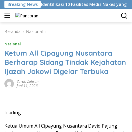
Langsung
i
Breaking News
KKI Identifikasi 10 Fasilitas Medis Nakes yang Didug
ke
konten
Beranda
Nasional
Nasional
Ketum All Cipayung Nusantara
Berharap Sidang Tindak Kejahatan
Ijazah Jokowi Digelar Terbuka
Zarah Zuhran
Juni 11, 2026
loading…
Ketua Umum All Cipayung Nusantara David Pajung