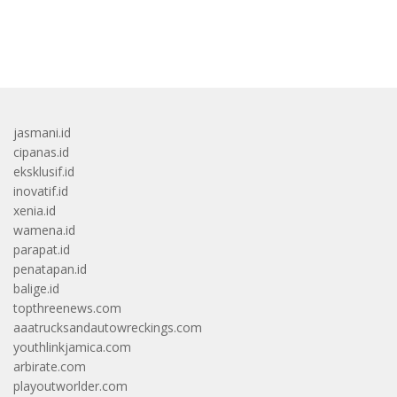
bandar besar starlight princess1000 bagi bonus
jasmani.id
cipanas.id
eksklusif.id
inovatif.id
xenia.id
wamena.id
parapat.id
penatapan.id
balige.id
topthreenews.com
aaatrucksandautowreckings.com
youthlinkjamica.com
arbirate.com
playoutworlder.com