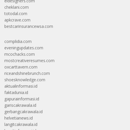
eldesigners.com
cheklani.com
totodal.com
apkcrave.com
bestcarinsurancewsa.com
complidia.com
eveningupdates.com
mcochacks.com
mostcreativeresumes.com
oxcarttavern.com
riceandshinebrunch.com
shoesknowledge.com
aktualinformasi.id
faktadunia.id
gapurainformasi.id
gariscakrawala.id
gerbangcakrawala.id
helvetianews.id
langitcakrawala.id