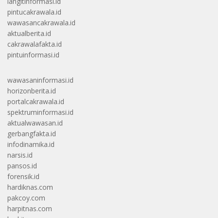
langitinformasi.id
pintucakrawala.id
wawasancakrawala.id
aktualberita.id
cakrawalafakta.id
pintuinformasi.id
wawasaninformasi.id
horizonberita.id
portalcakrawala.id
spektruminformasi.id
aktualwawasan.id
gerbangfakta.id
infodinamika.id
narsis.id
pansos.id
forensik.id
hardiknas.com
pakcoy.com
harpitnas.com