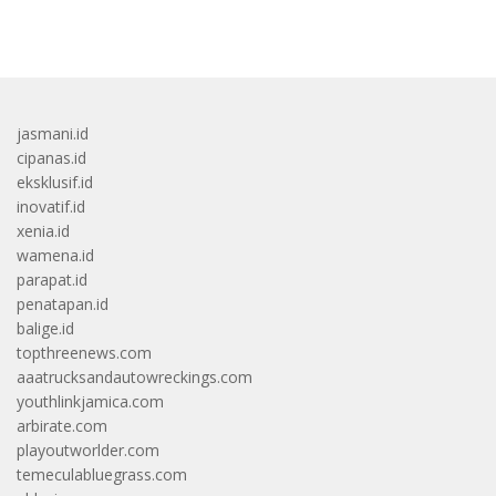
bandar besar starlight princess1000 bagi bonus
jasmani.id
cipanas.id
eksklusif.id
inovatif.id
xenia.id
wamena.id
parapat.id
penatapan.id
balige.id
topthreenews.com
aaatrucksandautowreckings.com
youthlinkjamica.com
arbirate.com
playoutworlder.com
temeculabluegrass.com