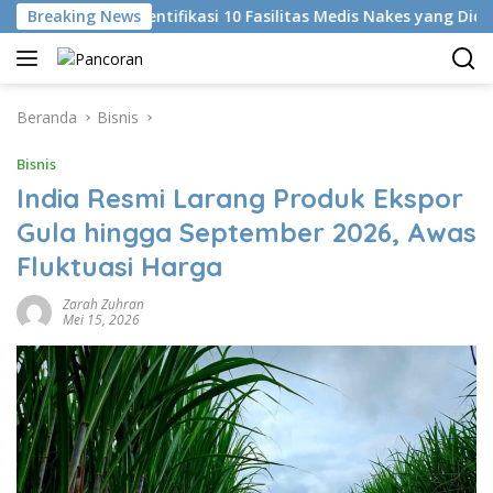
Langsung
Breaking News
KKI Identifikasi 10 Fasilitas Medis Nakes yang Diduga Ko
ke
konten
Beranda
Bisnis
Bisnis
India Resmi Larang Produk Ekspor
Gula hingga September 2026, Awas
Fluktuasi Harga
Zarah Zuhran
Mei 15, 2026