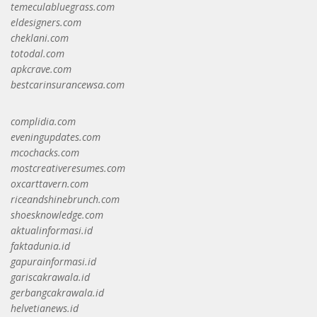
temeculabluegrass.com
eldesigners.com
cheklani.com
totodal.com
apkcrave.com
bestcarinsurancewsa.com
complidia.com
eveningupdates.com
mcochacks.com
mostcreativeresumes.com
oxcarttavern.com
riceandshinebrunch.com
shoesknowledge.com
aktualinformasi.id
faktadunia.id
gapurainformasi.id
gariscakrawala.id
gerbangcakrawala.id
helvetianews.id