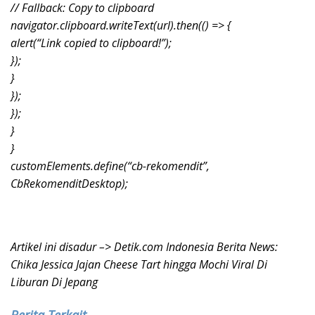
// Fallback: Copy to clipboard
navigator.clipboard.writeText(url).then(() => {
alert(“Link copied to clipboard!”);
});
}
});
});
}
}
customElements.define(“cb-rekomendit”,
CbRekomenditDesktop);
Artikel ini disadur –> Detik.com Indonesia Berita News:
Chika Jessica Jajan Cheese Tart hingga Mochi Viral Di
Liburan Di Jepang