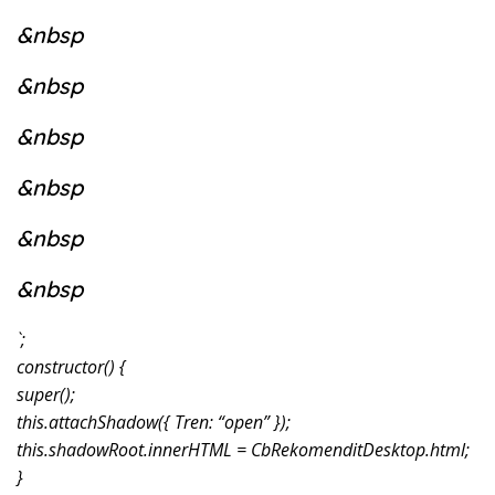
&nbsp
&nbsp
&nbsp
&nbsp
&nbsp
&nbsp
`;
constructor() {
super();
this.attachShadow({ Tren: “open” });
this.shadowRoot.innerHTML = CbRekomenditDesktop.html;
}