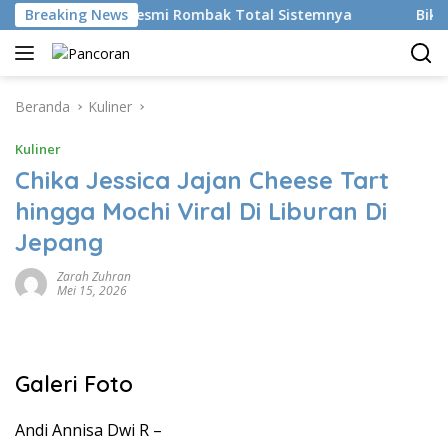
Langsung
 AI, BRMS Resmi Rombak Total Sistemnya
Breaking News
Bikin Gen Z M
ke
konten
Beranda
Kuliner
Kuliner
Chika Jessica Jajan Cheese Tart
hingga Mochi Viral Di Liburan Di
Jepang
Zarah Zuhran
Mei 15, 2026
Galeri Foto
Andi Annisa Dwi R –