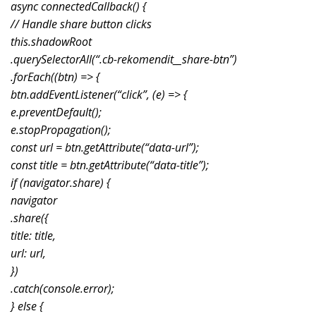
async connectedCallback() {
// Handle share button clicks
this.shadowRoot
.querySelectorAll(“.cb-rekomendit__share-btn”)
.forEach((btn) => {
btn.addEventListener(“click”, (e) => {
e.preventDefault();
e.stopPropagation();
const url = btn.getAttribute(“data-url”);
const title = btn.getAttribute(“data-title”);
if (navigator.share) {
navigator
.share({
title: title,
url: url,
})
.catch(console.error);
} else {