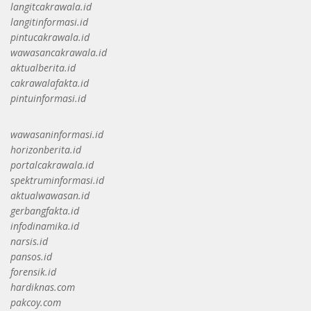
langitcakrawala.id
langitinformasi.id
pintucakrawala.id
wawasancakrawala.id
aktualberita.id
cakrawalafakta.id
pintuinformasi.id
wawasaninformasi.id
horizonberita.id
portalcakrawala.id
spektruminformasi.id
aktualwawasan.id
gerbangfakta.id
infodinamika.id
narsis.id
pansos.id
forensik.id
hardiknas.com
pakcoy.com