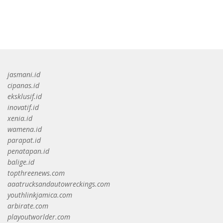
bandar besar starlight princess1000 bagi bonus
jasmani.id
cipanas.id
eksklusif.id
inovatif.id
xenia.id
wamena.id
parapat.id
penatapan.id
balige.id
topthreenews.com
aaatrucksandautowreckings.com
youthlinkjamica.com
arbirate.com
playoutworlder.com