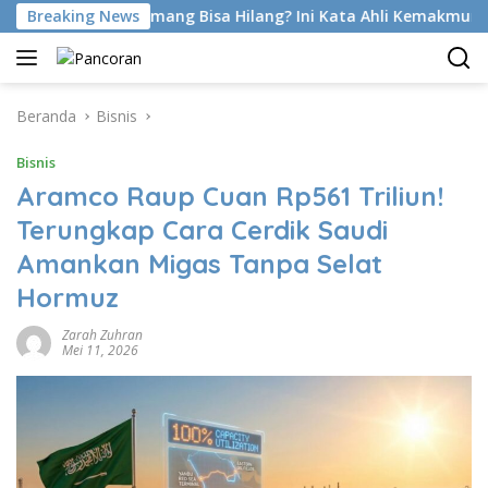
Langsung
 Di Latihan Emang Bisa Hilang? Ini Kata Ahli Kemakmuran
Breaking News
ke
konten
Beranda
Bisnis
Bisnis
Aramco Raup Cuan Rp561 Triliun!
Terungkap Cara Cerdik Saudi
Amankan Migas Tanpa Selat
Hormuz
Zarah Zuhran
Mei 11, 2026