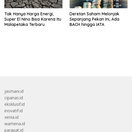
Tak Hanya Harga Energi,
Deretan Saham Melonjak
Super El Nino Bisa Karena Itu
Sepanjang Pekan Ini, Ada
Malapetaka Terbaru
BACH hingga IATA
bandar besar starlight princess1000 bagi bonus
jasmani.id
cipanas.id
eksklusif.id
inovatif.id
xenia.id
wamena.id
parapat.id