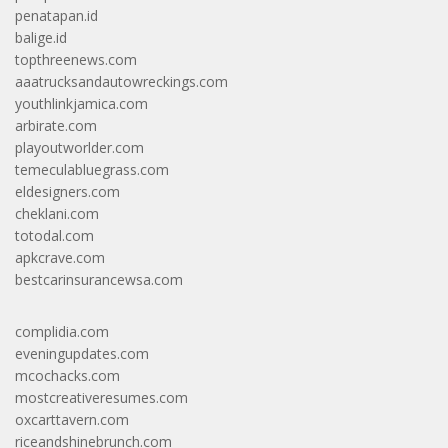
penatapan.id
balige.id
topthreenews.com
aaatrucksandautowreckings.com
youthlinkjamica.com
arbirate.com
playoutworlder.com
temeculabluegrass.com
eldesigners.com
cheklani.com
totodal.com
apkcrave.com
bestcarinsurancewsa.com
complidia.com
eveningupdates.com
mcochacks.com
mostcreativeresumes.com
oxcarttavern.com
riceandshinebrunch.com