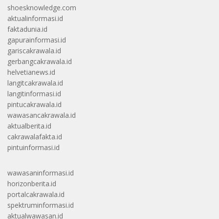
shoesknowledge.com
aktualinformasi.id
faktadunia.id
gapurainformasi.id
gariscakrawala.id
gerbangcakrawala.id
helvetianews.id
langitcakrawala.id
langitinformasi.id
pintucakrawala.id
wawasancakrawala.id
aktualberita.id
cakrawalafakta.id
pintuinformasi.id
wawasaninformasi.id
horizonberita.id
portalcakrawala.id
spektruminformasi.id
aktualwawasan.id