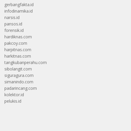
gerbangfakta.id
infodinamika.id
narsis.id
pansos.id
forensik.id
hardiknas.com
pakcoy.com
harpitnas.com
harkitnas.com
tangkubanperahu.com
sibolangit.com
siguragura.com
simanindo.com
padarincang.com
kolektor.id
pelukis.id