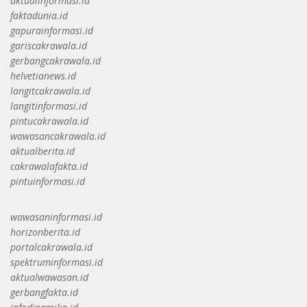
aktualinformasi.id
faktadunia.id
gapurainformasi.id
gariscakrawala.id
gerbangcakrawala.id
helvetianews.id
langitcakrawala.id
langitinformasi.id
pintucakrawala.id
wawasancakrawala.id
aktualberita.id
cakrawalafakta.id
pintuinformasi.id
wawasaninformasi.id
horizonberita.id
portalcakrawala.id
spektruminformasi.id
aktualwawasan.id
gerbangfakta.id