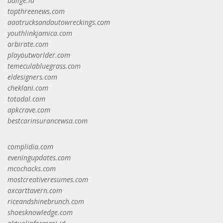
balige.id
topthreenews.com
aaatrucksandautowreckings.com
youthlinkjamica.com
arbirate.com
playoutworlder.com
temeculabluegrass.com
eldesigners.com
cheklani.com
totodal.com
apkcrave.com
bestcarinsurancewsa.com
complidia.com
eveningupdates.com
mcochacks.com
mostcreativeresumes.com
oxcarttavern.com
riceandshinebrunch.com
shoesknowledge.com