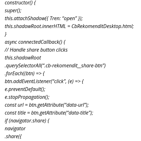
constructor() {
super();
this.attachShadow({ Tren: “open” });
this.shadowRoot.innerHTML = CbRekomenditDesktop.html;
}
async connectedCallback() {
// Handle share button clicks
this.shadowRoot
.querySelectorAll(“.cb-rekomendit__share-btn”)
.forEach((btn) => {
btn.addEventListener(“click”, (e) => {
e.preventDefault();
e.stopPropagation();
const url = btn.getAttribute(“data-url”);
const title = btn.getAttribute(“data-title”);
if (navigator.share) {
navigator
.share({