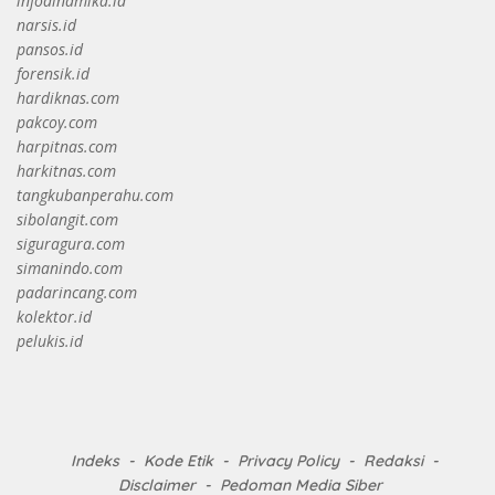
infodinamika.id
narsis.id
pansos.id
forensik.id
hardiknas.com
pakcoy.com
harpitnas.com
harkitnas.com
tangkubanperahu.com
sibolangit.com
siguragura.com
simanindo.com
padarincang.com
kolektor.id
pelukis.id
Indeks
Kode Etik
Privacy Policy
Redaksi
Disclaimer
Pedoman Media Siber