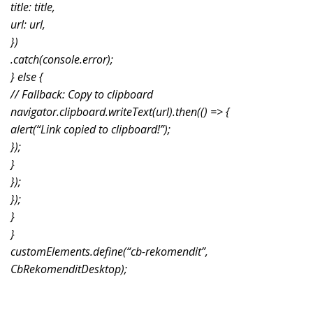
title: title,
url: url,
})
.catch(console.error);
} else {
// Fallback: Copy to clipboard
navigator.clipboard.writeText(url).then(() => {
alert(“Link copied to clipboard!”);
});
}
});
});
}
}
customElements.define(“cb-rekomendit”,
CbRekomenditDesktop);