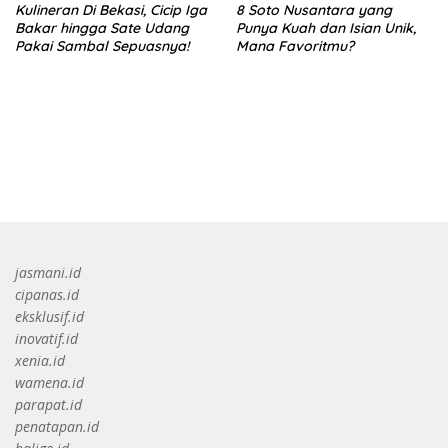
Kulineran Di Bekasi, Cicip Iga
8 Soto Nusantara yang
Bakar hingga Sate Udang
Punya Kuah dan Isian Unik,
Pakai Sambal Sepuasnya!
Mana Favoritmu?
bandar besar starlight princess1000 bagi bonus
jasmani.id
cipanas.id
eksklusif.id
inovatif.id
xenia.id
wamena.id
parapat.id
penatapan.id