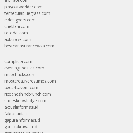
arbirate.com
playoutworlder.com
temeculabluegrass.com
eldesigners.com
cheklani.com
totodal.com
apkcrave.com
bestcarinsurancewsa.com
complidia.com
eveningupdates.com
mcochacks.com
mostcreativeresumes.com
oxcarttavern.com
riceandshinebrunch.com
shoesknowledge.com
aktualinformasi.id
faktadunia.id
gapurainformasi.id
gariscakrawala.id