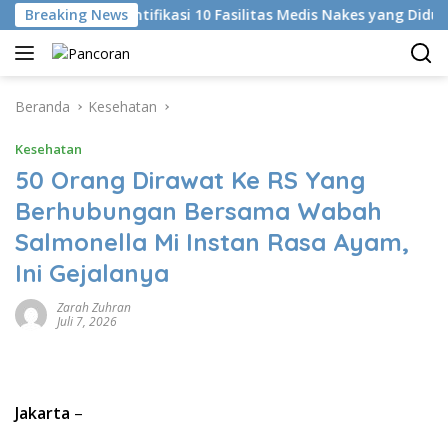
Langsung
KKI Identifikasi 10 Fasilitas Medis Nakes yang Diduga Kome
Breaking News
ke
konten
Beranda
Kesehatan
Kesehatan
50 Orang Dirawat Ke RS Yang
Berhubungan Bersama Wabah
Salmonella Mi Instan Rasa Ayam,
Ini Gejalanya
Zarah Zuhran
Juli 7, 2026
Jakarta
–