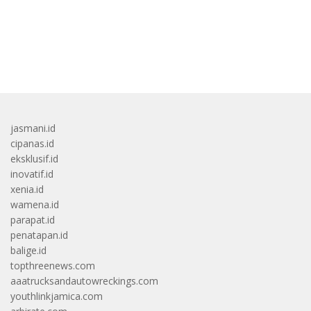
bandar besar starlight princess1000 bagi bonus
jasmani.id
cipanas.id
eksklusif.id
inovatif.id
xenia.id
wamena.id
parapat.id
penatapan.id
balige.id
topthreenews.com
aaatrucksandautowreckings.com
youthlinkjamica.com