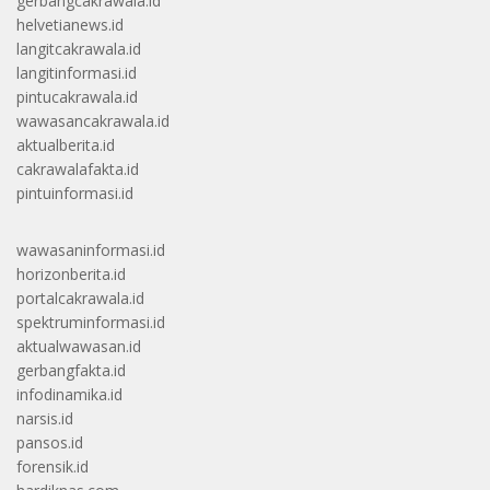
gerbangcakrawala.id
helvetianews.id
langitcakrawala.id
langitinformasi.id
pintucakrawala.id
wawasancakrawala.id
aktualberita.id
cakrawalafakta.id
pintuinformasi.id
wawasaninformasi.id
horizonberita.id
portalcakrawala.id
spektruminformasi.id
aktualwawasan.id
gerbangfakta.id
infodinamika.id
narsis.id
pansos.id
forensik.id