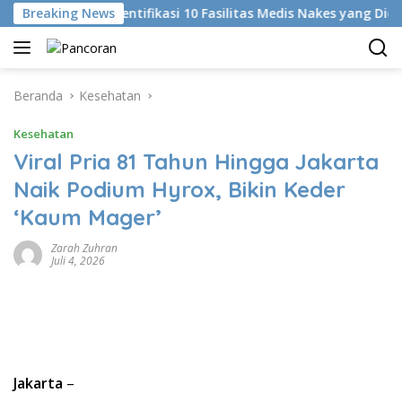
Langsung
Breaking News
KKI Identifikasi 10 Fasilitas Medis Nakes yang Diduga K
ke
konten
Beranda
Kesehatan
Kesehatan
Viral Pria 81 Tahun Hingga Jakarta
Naik Podium Hyrox, Bikin Keder
‘Kaum Mager’
Zarah Zuhran
Juli 4, 2026
Jakarta
–