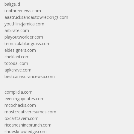
balige.id
topthreenews.com
aaatrucksandautowreckings.com
youthlinkjamica.com
arbirate.com
playoutworlder.com
temeculabluegrass.com
eldesigners.com
cheklani.com
totodal.com
apkcrave.com
bestcarinsurancewsa.com
complidia.com
eveningupdates.com
mcochacks.com
mostcreativeresumes.com
oxcarttavern.com
riceandshinebrunch.com
shoesknowledge.com