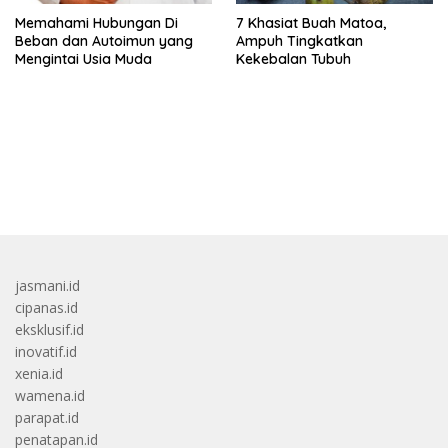
Memahami Hubungan Di
7 Khasiat Buah Matoa,
Beban dan Autoimun yang
Ampuh Tingkatkan
Mengintai Usia Muda
Kekebalan Tubuh
bandar besar starlight princess1000 bagi bonus
jasmani.id
cipanas.id
eksklusif.id
inovatif.id
xenia.id
wamena.id
parapat.id
penatapan.id