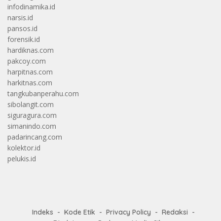
infodinamika.id
narsis.id
pansos.id
forensik.id
hardiknas.com
pakcoy.com
harpitnas.com
harkitnas.com
tangkubanperahu.com
sibolangit.com
siguragura.com
simanindo.com
padarincang.com
kolektor.id
pelukis.id
Indeks
Kode Etik
Privacy Policy
Redaksi