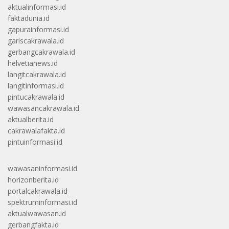
aktualinformasi.id
faktadunia.id
gapurainformasi.id
gariscakrawala.id
gerbangcakrawala.id
helvetianews.id
langitcakrawala.id
langitinformasi.id
pintucakrawala.id
wawasancakrawala.id
aktualberita.id
cakrawalafakta.id
pintuinformasi.id
wawasaninformasi.id
horizonberita.id
portalcakrawala.id
spektruminformasi.id
aktualwawasan.id
gerbangfakta.id