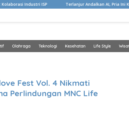
ri ISP
Terlanjur Andalkan AI, Pria Ini Kaget Idap Kanke
if
Olahraga
Teknologi
Kesehatan
Life Style
Wisa
band
ove Fest Vol. 4 Nikmati
a Perlindungan MNC Life