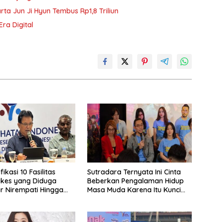
rta Jun Ji Hyun Tembus Rp1,8 Triliun
Era Digital
fikasi 10 Fasilitas
Sutradara Ternyata Ini Cinta
akes yang Diduga
Beberkan Pengalaman Hidup
 Nirempati Hingga
Masa Muda Karena Itu Kunci
PJS
Garap Adegan Balap
Kendaraan Bermotor Roda
Dua