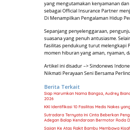
yang mengutamakan kenyamanan dan P
sebagai Official Insurance Partner me
Di Menampilkan Pengalaman Hidup Pera
Sepanjang penyelenggaraan, pengunju
suasana yang penuh antusiasme. Selain
fasilitas pendukung turut melengkapi
momen hiburan yang aman, nyaman, d
Artikel ini disadur –> Sindonews Indon
Nikmati Perayaan Seni Bersama Perli
Berita Terkait
Siap Harumkan Nama Bangsa, Audrey Bianca 
2026
KKI Identifikasi 10 Fasilitas Medis Nakes y
Sutradara Ternyata Ini Cinta Beberkan Pen
Adegan Balap Kendaraan Bermotor Roda 
Sajian Ke Atas Rakit Bambu Membawa Kisa