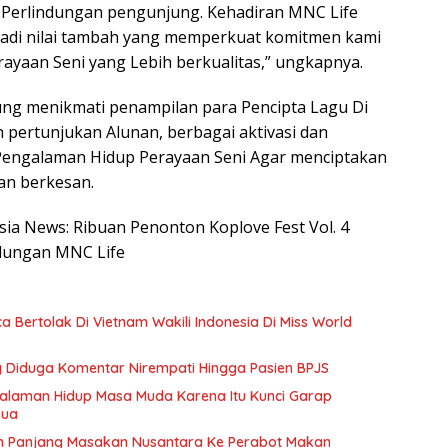
erlindungan pengunjung. Kehadiran MNC Life
njadi nilai tambah yang memperkuat komitmen kami
yaan Seni yang Lebih berkualitas,” ungkapnya.
ng menikmati penampilan para Pencipta Lagu Di
 pertunjukan Alunan, berbagai aktivasi dan
 Pengalaman Hidup Perayaan Seni Agar menciptakan
an berkesan.
esia News: Ribuan Penonton Koplove Fest Vol. 4
ndungan MNC Life
Bertolak Di Vietnam Wakili Indonesia Di Miss World
ang Diduga Komentar Nirempati Hingga Pasien BPJS
galaman Hidup Masa Muda Karena Itu Kunci Garap
Dua
h Panjang Masakan Nusantara Ke Perabot Makan