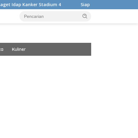
r Stadium 4
Siap Harumkan Nama Bangsa, Audrey Bianca 
ta
Kuliner
ar besar starlight princess1000 bagi bonus