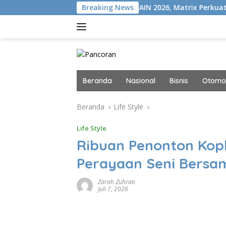
Langsung
SION+
Gelar MAIN 2026, Matrix Perkuat Kolaborasi Indust
Breaking News
ke
konten
Beranda
Nasional
Bisnis
Otomot
Beranda
Life Style
Life Style
Ribuan Penonton Kopl
Perayaan Seni Bersam
Zarah Zuhran
Juli 7, 2026