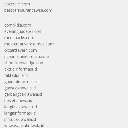
apkcrave.com
bestcarinsurancewsa.com
complidia.com
eveningupdates.com
mcochacks.com
mostcreativeresumes.com
oxcarttavern.com
riceandshinebrunch.com
shoesknowledge.com
aktualinformasi.id
faktadunia.id
gapurainformasi.id
gariscakrawala.id
gerbangcakrawala.id
helvetianews.id
langitcakrawala.id
langitinformasi.id
pintucakrawala.id
wawasancakrawala.id