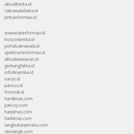
aktualberita.id
cakrawalafakta.id
pintuinformasi.id
wawasaninformasi.id
horizonberita.id
portalcakrawala.id
spektruminformasi.id
aktualwawasan.id
gerbangfakta.id
infodinamika.id
narsis.id
pansos.id
forensik.id
hardiknas.com
pakcoy.com
harpitnas.com
harkitnas.com
tangkubanperahu.com
sibolangit.com