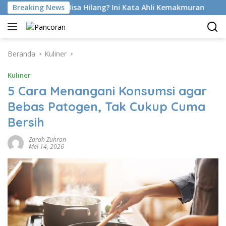
Langsung
 Emang Bisa Hilang? Ini Kata Ahli Kemakmuran
Breaking News
Sutradar
ke
konten
Beranda
Kuliner
Kuliner
5 Cara Menangani Konsumsi agar
Bebas Patogen, Tak Cukup Cuma
Bersih
Zarah Zuhran
Mei 14, 2026