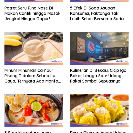
Potret Seru Rina Nose Di
5 Efek Di Soda Asupan
Makan Cantik hingga Masak
Konsumsi, Faktanya Tak
Jengkol Hingga Dapur!
Lebih Sehat Bersama Soda
Biasa
Minum Minuman Campur
Kulineran Di Bekasi, Cicip Iga
Pisang Didalam Sebab Itu
Bakar hingga Sate Udang
Gaya, Ternyata Ada Manfaat
Pakai Sambal Sepuasnya!
Sehatnya
8 Soto Nusantara yang
Resep Dimsum Ayam Udang