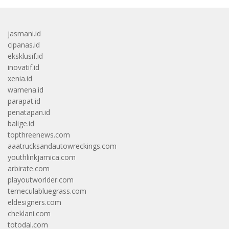
jasmani.id
cipanas.id
eksklusif.id
inovatif.id
xenia.id
wamena.id
parapat.id
penatapan.id
balige.id
topthreenews.com
aaatrucksandautowreckings.com
youthlinkjamica.com
arbirate.com
playoutworlder.com
temeculabluegrass.com
eldesigners.com
cheklani.com
totodal.com