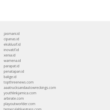
bandar besar starlight princess1000 bagi bonus
jasmani.id
cipanas.id
eksklusif.id
inovatif.id
xenia.id
wamena.id
parapat.id
penatapan.id
balige.id
topthreenews.com
aaatrucksandautowreckings.com
youthlinkjamica.com
arbirate.com
playoutworlder.com
temeculabluegrass.com