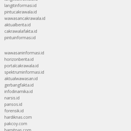
langitinformasi.id
pintucakrawala.id
wawasancakrawala.id
aktualberita.id
cakrawalafakta.id
pintuinformasi.id
wawasaninformasi.id
horizonberita.id
portalcakrawala.id
spektruminformasi.id
aktualwawasan.id
gerbangfakta.id
infodinamika.id
narsis.id
pansos.id
forensik.id
hardiknas.com
pakcoy.com
harpitnas.com