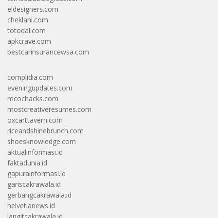
eldesigners.com
cheklani.com
totodal.com
apkcrave.com
bestcarinsurancewsa.com
complidia.com
eveningupdates.com
mcochacks.com
mostcreativeresumes.com
oxcarttavern.com
riceandshinebrunch.com
shoesknowledge.com
aktualinformasi.id
faktadunia.id
gapurainformasi.id
gariscakrawala.id
gerbangcakrawala.id
helvetianews.id
langitcakrawala.id