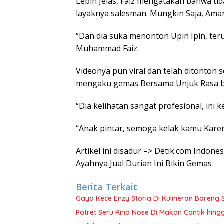
Lebih Jelas, Faiz mengatakan bahwa ti
layaknya salesman. Mungkin Saja, Aman
“Dan dia suka menonton Upin Ipin, ter
Muhammad Faiz.
Videonya pun viral dan telah ditonton 
mengaku gemas Bersama Unjuk Rasa boc
“Dia kelihatan sangat profesional, ini k
“Anak pintar, semoga kelak kamu Karena
Artikel ini disadur –> Detik.com Indon
Ayahnya Jual Durian Ini Bikin Gemas
Berita Terkait
Gaya Kece Enzy Storia Di Kulineran Bareng 
Potret Seru Rina Nose Di Makan Cantik hin