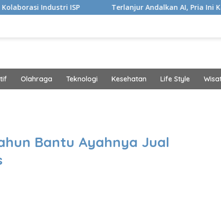
Terlanjur Andalkan AI, Pria Ini Kaget Idap Kanker Stadi
if
Olahraga
Teknologi
Kesehatan
Life Style
Wisa
band
Tahun Bantu Ayahnya Jual
s