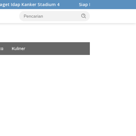
um 4
Siap Harumkan Nama Bangsa, Audrey Bianca Bertol
ta
Kuliner
ar besar starlight princess1000 bagi bonus