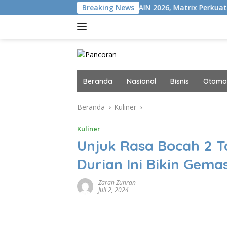
Langsung
Gelar MAIN 2026, Matrix Perkuat Kolaborasi Industri ISP
Breaking News
ke
konten
Beranda
Nasional
Bisnis
Otomot
Beranda
Kuliner
Kuliner
Unjuk Rasa Bocah 2 
Durian Ini Bikin Gema
Zarah Zuhran
Juli 2, 2024