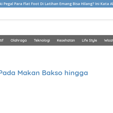
lat Foot Di Latihan Emang Bisa Hilang? Ini Kata Ahli Kemakmura
if
Olahraga
Teknologi
Kesehatan
Life Style
Wisa
band
 Pada Makan Bakso hingga
g