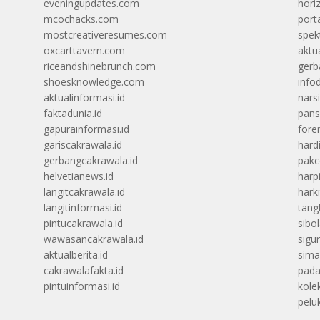
eveningupdates.com
hori
mcochacks.com
port
mostcreativeresumes.com
spek
oxcarttavern.com
aktu
riceandshinebrunch.com
gerb
shoesknowledge.com
info
aktualinformasi.id
narsi
faktadunia.id
pans
gapurainformasi.id
foren
gariscakrawala.id
hard
gerbangcakrawala.id
pak
helvetianews.id
harp
langitcakrawala.id
hark
langitinformasi.id
tang
pintucakrawala.id
sibo
wawasancakrawala.id
sigu
aktualberita.id
sima
cakrawalafakta.id
pada
pintuinformasi.id
kolek
peluk