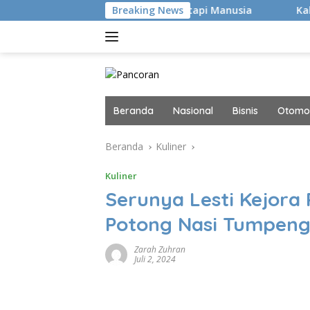
Langsung
Bukan Hacker Canggih, tapi Manusia
Breaking News
Kaki Pegal Para F
ke
konten
Beranda
Nasional
Bisnis
Otomot
Beranda
Kuliner
Kuliner
Serunya Lesti Kejora
Potong Nasi Tumpen
Zarah Zuhran
Juli 2, 2024