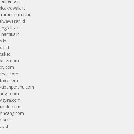
zonberita.id
alcakrawala.id
truminformasi.id
alwawasan.id
angfakta.id
dinamika.id
s.id
os.id
sik.id
iknas.com
coy.com
itnas.com
itnas.com
kubanperahu.com
langit.com
ragura.com
nindo.com
rincang.com
tor.id
is.id