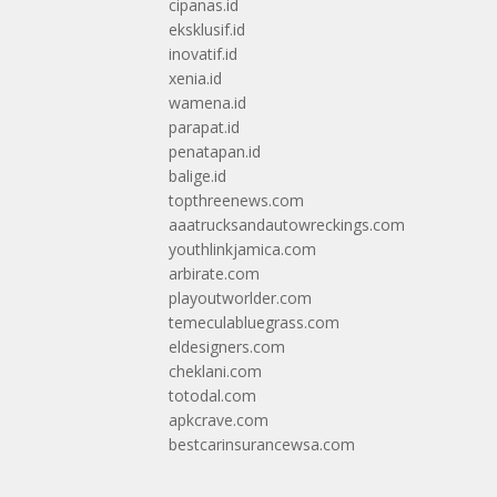
cipanas.id
eksklusif.id
inovatif.id
xenia.id
wamena.id
parapat.id
penatapan.id
balige.id
topthreenews.com
aaatrucksandautowreckings.com
youthlinkjamica.com
arbirate.com
playoutworlder.com
temeculabluegrass.com
eldesigners.com
cheklani.com
totodal.com
apkcrave.com
bestcarinsurancewsa.com