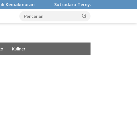
n
Sutradara Ternyata Ini Cinta Beberkan Pengalaman
ta
Kuliner
ar besar starlight princess1000 bagi bonus