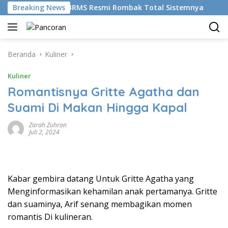
Langsung
kemudikan AI, BRMS Resmi Rombak Total Sistemnya
Breaking News
Bik
ke
konten
Beranda
Kuliner
Kuliner
Romantisnya Gritte Agatha dan
Suami Di Makan Hingga Kapal
Zarah Zuhran
Juli 2, 2024
Kabar gembira datang Untuk Gritte Agatha yang
Menginformasikan kehamilan anak pertamanya. Gritte
dan suaminya, Arif senang membagikan momen
romantis Di kulineran.