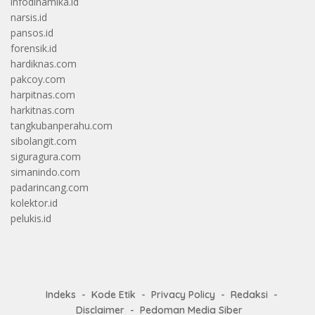
infodinamika.id
narsis.id
pansos.id
forensik.id
hardiknas.com
pakcoy.com
harpitnas.com
harkitnas.com
tangkubanperahu.com
sibolangit.com
siguragura.com
simanindo.com
padarincang.com
kolektor.id
pelukis.id
Indeks
Kode Etik
Privacy Policy
Redaksi
Disclaimer
Pedoman Media Siber