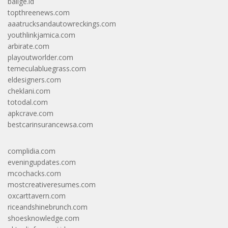
balige.id
topthreenews.com
aaatrucksandautowreckings.com
youthlinkjamica.com
arbirate.com
playoutworlder.com
temeculabluegrass.com
eldesigners.com
cheklani.com
totodal.com
apkcrave.com
bestcarinsurancewsa.com
complidia.com
eveningupdates.com
mcochacks.com
mostcreativeresumes.com
oxcarttavern.com
riceandshinebrunch.com
shoesknowledge.com