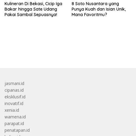
Kulineran Di Bekasi, Cicip Iga
8 Soto Nusantara yang
Bakar hingga Sate Udang
Punya Kuah dan Isian Unik,
Pakai Sambal Sepuasnya!
Mana Favoritmu?
bandar besar starlight princess1000 bagi bonus
jasmani.id
cipanas.id
eksklusif.id
inovatif.id
xenia.id
wamena.id
parapat.id
penatapan.id