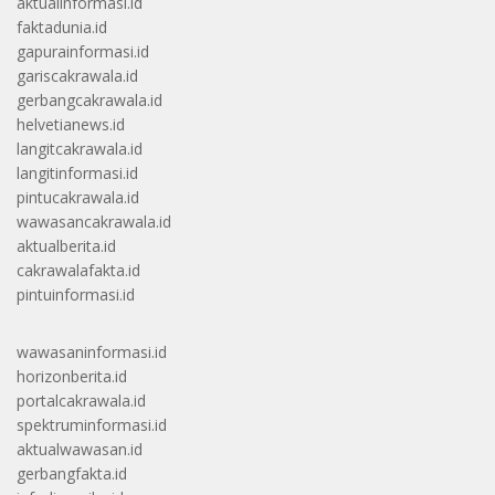
aktualinformasi.id
faktadunia.id
gapurainformasi.id
gariscakrawala.id
gerbangcakrawala.id
helvetianews.id
langitcakrawala.id
langitinformasi.id
pintucakrawala.id
wawasancakrawala.id
aktualberita.id
cakrawalafakta.id
pintuinformasi.id
wawasaninformasi.id
horizonberita.id
portalcakrawala.id
spektruminformasi.id
aktualwawasan.id
gerbangfakta.id