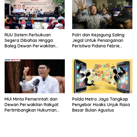
RUU Sistem Perbukuan
Polri dan Kejagung Saling
Segera Dibahas Hingga
Jegal Untuk Penanganan
Baleg Dewan Perwakilan
Peristiwa Pidana Febrie
Rakyat, Willy Aditya: Literatur
Adriansyah
Itu Citarasa Otak
MUI Minta Pemerintah dan
Polda Metro Jaya Tangkap
Dewan Perwakilan Rakyat
Penyebar Hoaks Unjuk Rasa
Pertimbangkan Hukuman
Besar Bulan Agustus
Mati Untuk Koruptor