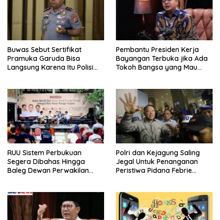
Buwas Sebut Sertifikat
Pembantu Presiden Kerja
Pramuka Garuda Bisa
Bayangan Terbuka jika Ada
Langsung Karena Itu Polisi
Tokoh Bangsa yang Mau
Tanpa Tes, Polri: Tetap Harus
Karena Itu Dewan Pengawas
Ikuti Seleksi
RUU Sistem Perbukuan
Polri dan Kejagung Saling
Segera Dibahas Hingga
Jegal Untuk Penanganan
Baleg Dewan Perwakilan
Peristiwa Pidana Febrie
Rakyat, Willy Aditya: Literatur
Adriansyah
Itu Citarasa Otak