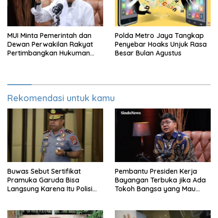
MUI Minta Pemerintah dan
Polda Metro Jaya Tangkap
Dewan Perwakilan Rakyat
Penyebar Hoaks Unjuk Rasa
Pertimbangkan Hukuman
Besar Bulan Agustus
Mati Untuk Koruptor
Rekomendasi untuk kamu
Buwas Sebut Sertifikat
Pembantu Presiden Kerja
Pramuka Garuda Bisa
Bayangan Terbuka jika Ada
Langsung Karena Itu Polisi
Tokoh Bangsa yang Mau
Tanpa Tes, Polri: Tetap Harus
Karena Itu Dewan Pengawas
Ikuti Seleksi