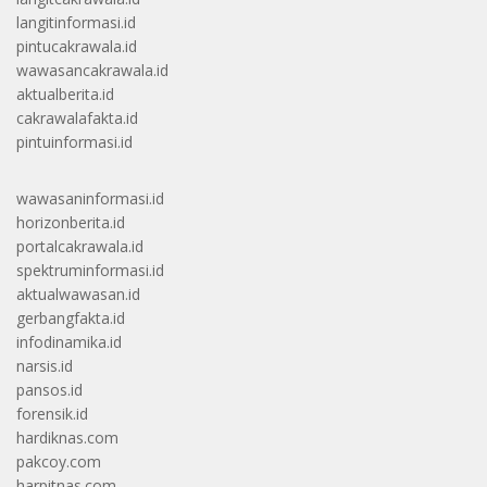
langitinformasi.id
pintucakrawala.id
wawasancakrawala.id
aktualberita.id
cakrawalafakta.id
pintuinformasi.id
wawasaninformasi.id
horizonberita.id
portalcakrawala.id
spektruminformasi.id
aktualwawasan.id
gerbangfakta.id
infodinamika.id
narsis.id
pansos.id
forensik.id
hardiknas.com
pakcoy.com
harpitnas.com