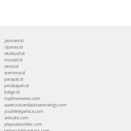
bandar besar starlight princess1000 bagi bonus
jasmani.id
cipanas.id
eksklusif.id
inovatif.id
xenia.id
wamena.id
parapat.id
penatapan.id
balige.id
topthreenews.com
aaatrucksandautowreckings.com
youthlinkjamica.com
arbirate.com
playoutworlder.com
temeculabluegrass.com