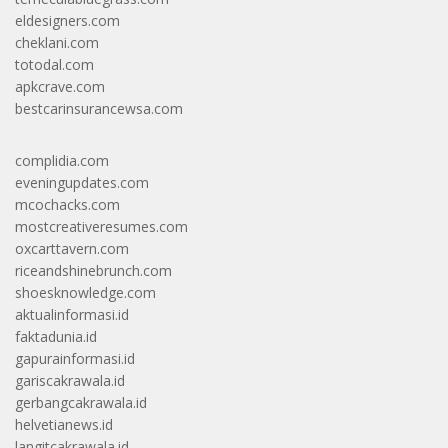
eldesigners.com
cheklani.com
totodal.com
apkcrave.com
bestcarinsurancewsa.com
complidia.com
eveningupdates.com
mcochacks.com
mostcreativeresumes.com
oxcarttavern.com
riceandshinebrunch.com
shoesknowledge.com
aktualinformasi.id
faktadunia.id
gapurainformasi.id
gariscakrawala.id
gerbangcakrawala.id
helvetianews.id
langitcakrawala.id