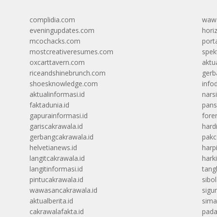
complidia.com
wawa
eveningupdates.com
hori
mcochacks.com
port
mostcreativeresumes.com
spek
oxcarttavern.com
aktu
riceandshinebrunch.com
gerb
shoesknowledge.com
info
aktualinformasi.id
narsi
faktadunia.id
pans
gapurainformasi.id
foren
gariscakrawala.id
hard
gerbangcakrawala.id
pak
helvetianews.id
harp
langitcakrawala.id
hark
langitinformasi.id
tang
pintucakrawala.id
sibo
wawasancakrawala.id
sigu
aktualberita.id
sima
cakrawalafakta.id
pada