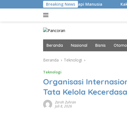
Langsung
ukan Hacker Canggih, tapi Manusia
Breaking News
Kaki Pegal Para Fla
ke
konten
Beranda
Nasional
Bisnis
Otomot
Beranda
Teknologi
Teknologi
Organisasi Internasi
Tata Kelola Kecerdas
Zarah Zuhran
Juli 8, 2026