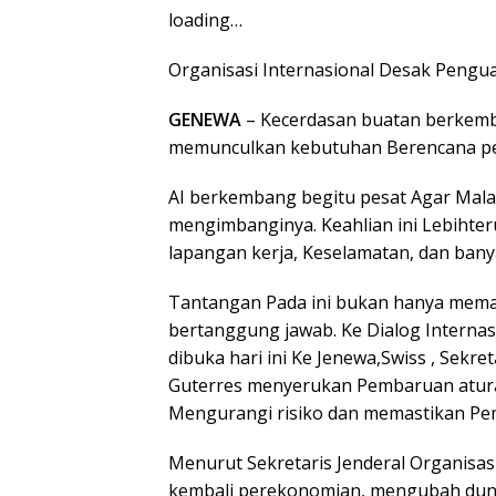
loading…
Organisasi Internasional Desak Pengua
GENEWA
– Kecerdasan buatan berkemba
memunculkan kebutuhan Berencana pen
AI berkembang begitu pesat Agar Mala
mengimbanginya. Keahlian ini Lebihte
lapangan kerja, Keselamatan, dan bany
Tantangan Pada ini bukan hanya meman
bertanggung jawab. Ke Dialog Internas
dibuka hari ini Ke Jenewa,Swiss , Sekre
Guterres menyerukan Pembaruan atura
Mengurangi risiko dan memastikan Pe
Menurut Sekretaris Jenderal Organisas
kembali perekonomian, mengubah duni