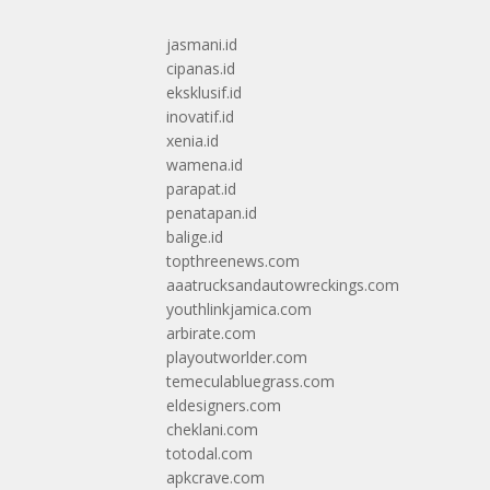
jasmani.id
cipanas.id
eksklusif.id
inovatif.id
xenia.id
wamena.id
parapat.id
penatapan.id
balige.id
topthreenews.com
aaatrucksandautowreckings.com
youthlinkjamica.com
arbirate.com
playoutworlder.com
temeculabluegrass.com
eldesigners.com
cheklani.com
totodal.com
apkcrave.com