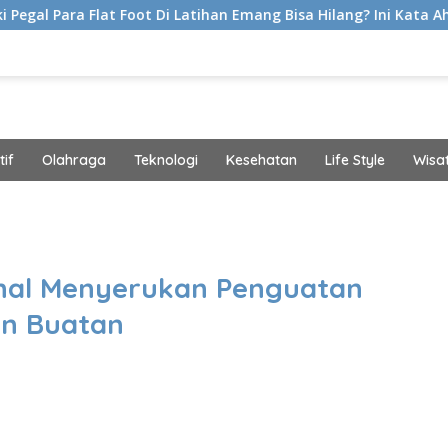
t Foot Di Latihan Emang Bisa Hilang? Ini Kata Ahli Kemakmuran
if
Olahraga
Teknologi
Kesehatan
Life Style
Wisa
band
onal Menyerukan Penguatan
an Buatan