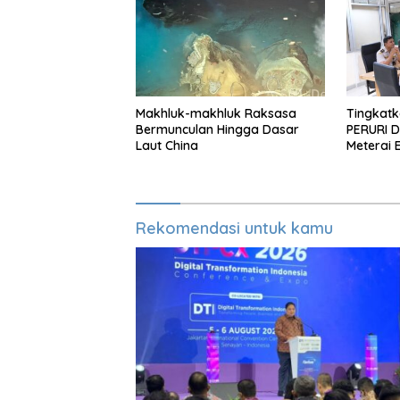
Makhluk-makhluk Raksasa
Tingkatka
Bermunculan Hingga Dasar
PERURI D
Laut China
Meterai 
Hingga L
Rekomendasi untuk kamu