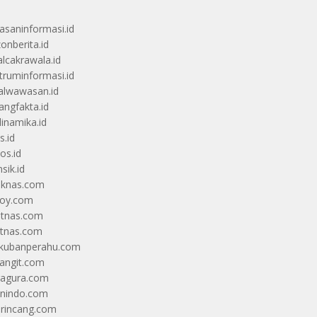
saninformasi.id
zonberita.id
alcakrawala.id
truminformasi.id
alwawasan.id
angfakta.id
dinamika.id
s.id
os.id
sik.id
iknas.com
coy.com
itnas.com
itnas.com
kubanperahu.com
langit.com
ragura.com
nindo.com
rincang.com