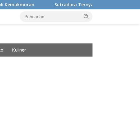
Sutradara Ternyata Ini Cinta Beberkan Pengalaman H
ta
Kuliner
ar besar starlight princess1000 bagi bonus