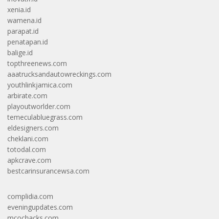
xenia.id
wamena.id
parapat.id
penatapan.id
balige.id
topthreenews.com
aaatrucksandautowreckings.com
youthlinkjamica.com
arbirate.com
playoutworlder.com
temeculabluegrass.com
eldesigners.com
cheklani.com
totodal.com
apkcrave.com
bestcarinsurancewsa.com
complidia.com
eveningupdates.com
mcochacks.com