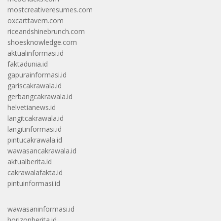
mostcreativeresumes.com
oxcarttavern.com
riceandshinebrunch.com
shoesknowledge.com
aktualinformasi.id
faktadunia.id
gapurainformasi.id
gariscakrawala.id
gerbangcakrawala.id
helvetianews.id
langitcakrawala.id
langitinformasi.id
pintucakrawala.id
wawasancakrawala.id
aktualberita.id
cakrawalafakta.id
pintuinformasi.id
wawasaninformasi.id
horizonberita.id