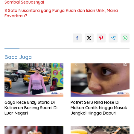
Sambal Sepuasnya!
8 Soto Nusantara yang Punya Kuah dan Isian Unik, Mana
Favoritmu?
Baca Juga
Gaya Kece Enzy Storia Di
Potret Seru Rina Nose Di
Kulineran Bareng Suami Di
Makan Cantik hingga Masak
Luar Negeri
Jengkol Hingga Dapur!