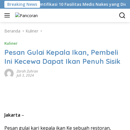
Langsung
Breaking News
KKI Identifikasi 10 Fasilitas Medis Nakes yang Diduga Ko
ke
konten
Beranda
Kuliner
Kuliner
Pesan Gulai Kepala Ikan, Pembeli
Ini Kecewa Dapat Ikan Penuh Sisik
Zarah Zuhran
Juli 3, 2024
Jakarta
–
Pesan gulai kari kepala ikan Ke sebuah restoran,