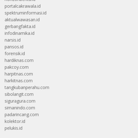
portalcakrawala.id
spektruminformasi.id
aktualwawasan.id
gerbangfakta.id
infodinamika.id
narsis.id
pansos.id
forensik.id
hardiknas.com
pakcoy.com
harpitnas.com
harkitnas.com
tangkubanperahu.com
sibolangit.com
siguragura.com
simanindo.com
padarincang.com
kolektor.id
pelukis.id