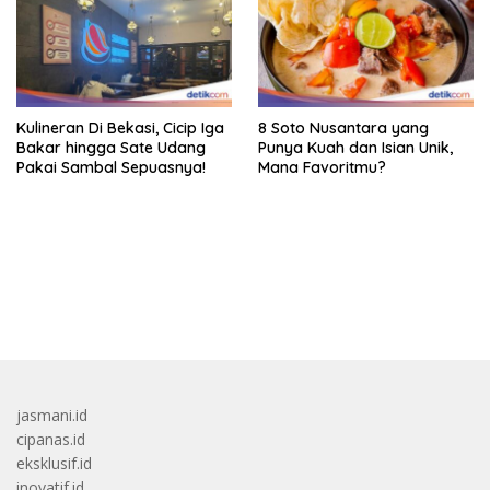
Kulineran Di Bekasi, Cicip Iga
8 Soto Nusantara yang
Bakar hingga Sate Udang
Punya Kuah dan Isian Unik,
Pakai Sambal Sepuasnya!
Mana Favoritmu?
bandar besar starlight princess1000 bagi bonus
jasmani.id
cipanas.id
eksklusif.id
inovatif.id