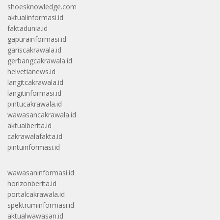
shoesknowledge.com
aktualinformasi.id
faktadunia.id
gapurainformasi.id
gariscakrawala.id
gerbangcakrawala.id
helvetianews.id
langitcakrawala.id
langitinformasi.id
pintucakrawala.id
wawasancakrawala.id
aktualberita.id
cakrawalafakta.id
pintuinformasi.id
wawasaninformasi.id
horizonberita.id
portalcakrawala.id
spektruminformasi.id
aktualwawasan.id