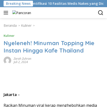
Langsung
Breaking News
KKI Identifikasi 10 Fasilitas Medis Nakes yang Diduga Ko
ke
konten
Beranda
Kuliner
Kuliner
Nyeleneh! Minuman Topping Mie
Instan Hingga Kafe Thailand
Zarah Zuhran
Juli 2, 2024
Jakarta
–
Racikan Minuman viral kerap menghebohkan media