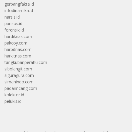
gerbangfakta.id
infodinamika.id
narsis.id
pansos.id
forensik.id
hardiknas.com
pakcoy.com
harpitnas.com
harkitnas.com
tangkubanperahu.com
sibolangit.com
siguragura.com
simanindo.com
padarincang.com
kolektor.id
pelukis.id