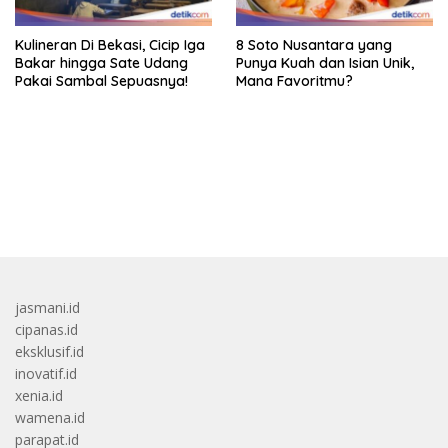
Kulineran Di Bekasi, Cicip Iga
8 Soto Nusantara yang
Bakar hingga Sate Udang
Punya Kuah dan Isian Unik,
Pakai Sambal Sepuasnya!
Mana Favoritmu?
bandar besar starlight princess1000 bagi bonus
jasmani.id
cipanas.id
eksklusif.id
inovatif.id
xenia.id
wamena.id
parapat.id