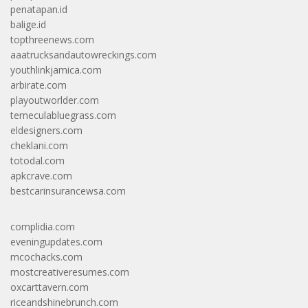
penatapan.id
balige.id
topthreenews.com
aaatrucksandautowreckings.com
youthlinkjamica.com
arbirate.com
playoutworlder.com
temeculabluegrass.com
eldesigners.com
cheklani.com
totodal.com
apkcrave.com
bestcarinsurancewsa.com
complidia.com
eveningupdates.com
mcochacks.com
mostcreativeresumes.com
oxcarttavern.com
riceandshinebrunch.com