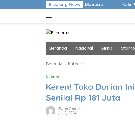
Langsung
er Canggih, tapi Manusia
Breaking News
Kaki Pegal Para Flat Foot Di
ke
konten
Beranda
Nasional
Bisnis
Otomot
Beranda
Kuliner
Kuliner
Keren! Toko Durian In
Senilai Rp 181 Juta
Zarah Zuhran
Juli 2, 2024