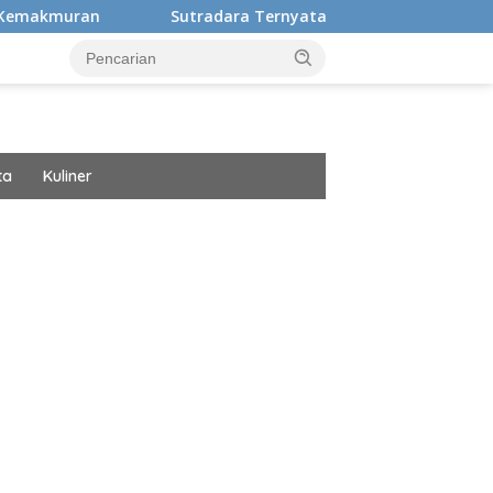
Sutradara Ternyata Ini Cinta Beberkan Pengalaman Hidup Mas
ta
Kuliner
ar besar starlight princess1000 bagi bonus