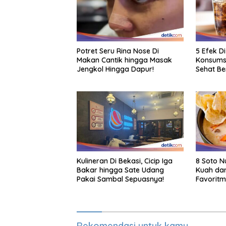
Potret Seru Rina Nose Di
5 Efek D
Makan Cantik hingga Masak
Konsumsi
Jengkol Hingga Dapur!
Sehat B
Kulineran Di Bekasi, Cicip Iga
8 Soto N
Bakar hingga Sate Udang
Kuah dan
Pakai Sambal Sepuasnya!
Favorit
Rekomendasi untuk kamu