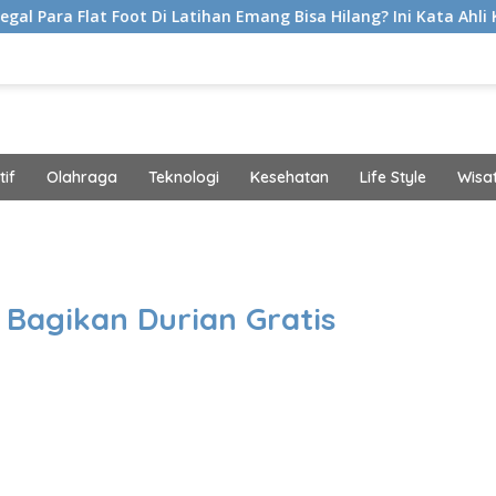
 Latihan Emang Bisa Hilang? Ini Kata Ahli Kemakmuran
if
Olahraga
Teknologi
Kesehatan
Life Style
Wisa
band
i Bagikan Durian Gratis