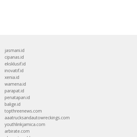
bandar besar starlight princess1000 bagi bonus
jasmani.id
cipanas.id
eksklusif.id
inovatif.id
xenia.id
wamena.id
parapat.id
penatapan.id
balige.id
topthreenews.com
aaatrucksandautowreckings.com
youthlinkjamica.com
arbirate.com