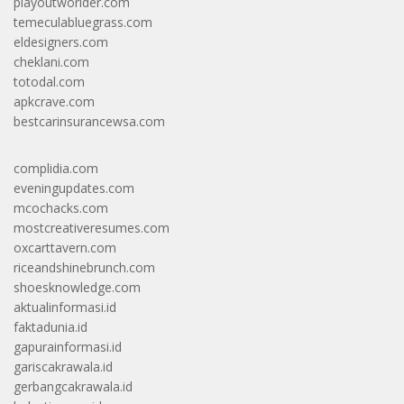
playoutworlder.com
temeculabluegrass.com
eldesigners.com
cheklani.com
totodal.com
apkcrave.com
bestcarinsurancewsa.com
complidia.com
eveningupdates.com
mcochacks.com
mostcreativeresumes.com
oxcarttavern.com
riceandshinebrunch.com
shoesknowledge.com
aktualinformasi.id
faktadunia.id
gapurainformasi.id
gariscakrawala.id
gerbangcakrawala.id