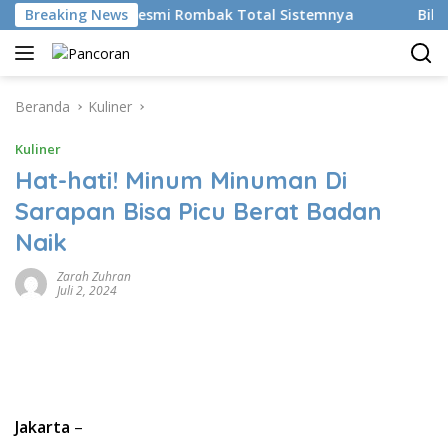
Langsung
I, BRMS Resmi Rombak Total Sistemnya
Breaking News
Bikin Gen Z Mi
ke
konten
Beranda
Kuliner
Kuliner
Hat-hati! Minum Minuman Di
Sarapan Bisa Picu Berat Badan
Naik
Zarah Zuhran
Juli 2, 2024
Jakarta
–