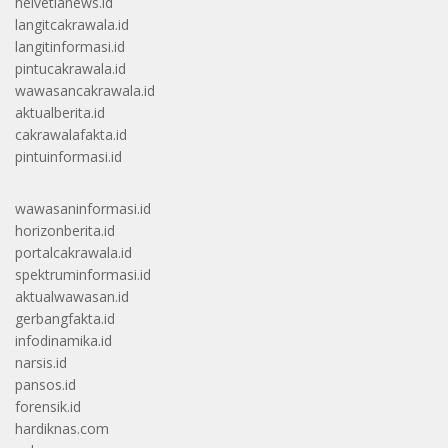
helvetianews.id
langitcakrawala.id
langitinformasi.id
pintucakrawala.id
wawasancakrawala.id
aktualberita.id
cakrawalafakta.id
pintuinformasi.id
wawasaninformasi.id
horizonberita.id
portalcakrawala.id
spektruminformasi.id
aktualwawasan.id
gerbangfakta.id
infodinamika.id
narsis.id
pansos.id
forensik.id
hardiknas.com