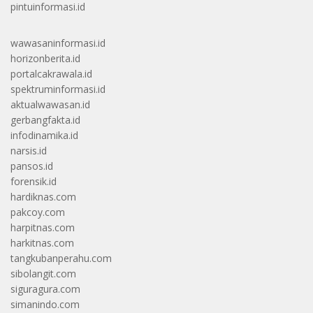
pintuinformasi.id
wawasaninformasi.id
horizonberita.id
portalcakrawala.id
spektruminformasi.id
aktualwawasan.id
gerbangfakta.id
infodinamika.id
narsis.id
pansos.id
forensik.id
hardiknas.com
pakcoy.com
harpitnas.com
harkitnas.com
tangkubanperahu.com
sibolangit.com
siguragura.com
simanindo.com