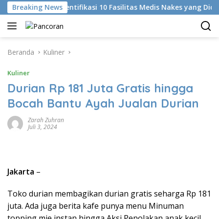
Langsung
Breaking News
KKI Identifikasi 10 Fasilitas Medis Nakes yang Diduga 
ke
konten
Beranda
Kuliner
Kuliner
Durian Rp 181 Juta Gratis hingga
Bocah Bantu Ayah Jualan Durian
Zarah Zuhran
Juli 3, 2024
Jakarta
–
Toko durian membagikan durian gratis seharga Rp 181
juta. Ada juga berita kafe punya menu Minuman
topping mie instan hingga Aksi Penolakan anak kecil