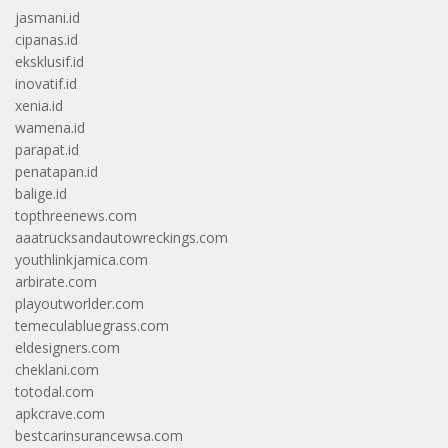
jasmani.id
cipanas.id
eksklusif.id
inovatif.id
xenia.id
wamena.id
parapat.id
penatapan.id
balige.id
topthreenews.com
aaatrucksandautowreckings.com
youthlinkjamica.com
arbirate.com
playoutworlder.com
temeculabluegrass.com
eldesigners.com
cheklani.com
totodal.com
apkcrave.com
bestcarinsurancewsa.com