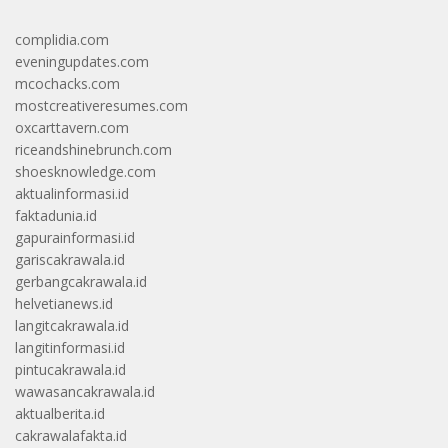
complidia.com
eveningupdates.com
mcochacks.com
mostcreativeresumes.com
oxcarttavern.com
riceandshinebrunch.com
shoesknowledge.com
aktualinformasi.id
faktadunia.id
gapurainformasi.id
gariscakrawala.id
gerbangcakrawala.id
helvetianews.id
langitcakrawala.id
langitinformasi.id
pintucakrawala.id
wawasancakrawala.id
aktualberita.id
cakrawalafakta.id