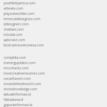
youthlinkjamica.com
arbirate.com
playoutworlder.com
temeculabluegrass.com
eldesigners.com
cheklani.com
totodal.com
apkcrave.com
bestcarinsurancewsa.com
complidia.com
eveningupdates.com
mcochacks.com
mostcreativeresumes.com
oxcarttavern.com
riceandshinebrunch.com
shoesknowledge.com
aktualinformasi.id
faktadunia.id
gapurainformasi.id