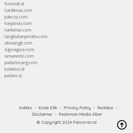
forensik.id
hardiknas.com
pakcoy.com
harpitnas.com
harkitnas.com
tangkubanperahu.com
sibolangit.com
siguragura.com
simanindo.com
padarincang.com
kolektor.id
pelukis.id
Indeks
Kode Etik
Privacy Policy
Redaksi
Disclaimer
Pedoman Media Siber
© Copyright 2024
Pancoran.id