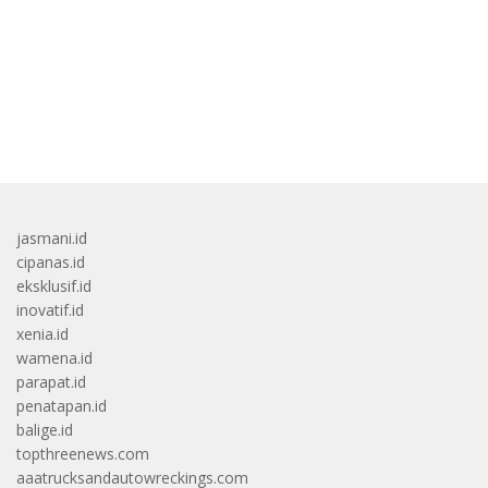
Di Warna Putih
bandar besar starlight princess1000 bagi bonus
jasmani.id
cipanas.id
eksklusif.id
inovatif.id
xenia.id
wamena.id
parapat.id
penatapan.id
balige.id
topthreenews.com
aaatrucksandautowreckings.com