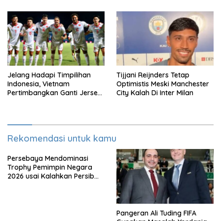
Jelang Hadapi Timpilihan
Tijjani Reijnders Tetap
Indonesia, Vietnam
Optimistis Meski Manchester
Pertimbangkan Ganti Jersey
City Kalah Di Inter Milan
Di Warna Putih
Rekomendasi untuk kamu
Persebaya Mendominasi
Trophy Pemimpin Negara
2026 usai Kalahkan Persib
Lewat Adu Eksekusi
Pangeran Ali Tuding FIFA