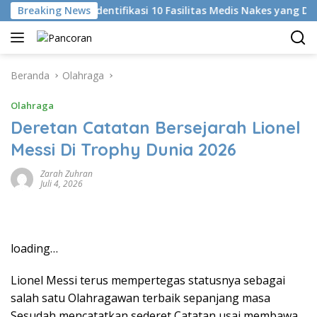
Langsung
Breaking News
KKI Identifikasi 10 Fasilitas Medis Nakes yang Diduga
ke
konten
Beranda
Olahraga
Olahraga
Deretan Catatan Bersejarah Lionel
Messi Di Trophy Dunia 2026
Zarah Zuhran
Juli 4, 2026
loading…
Lionel Messi terus mempertegas statusnya sebagai
salah satu Olahragawan terbaik sepanjang masa
Sesudah mencatatkan sederet Catatan usai membawa