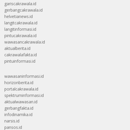
gariscakrawala.id
gerbangcakrawala.id
helvetianews.id
langitcakrawala.id
langitinformasi.id
pintucakrawala.id
wawasancakrawala.id
aktualberita.id
cakrawalafakta.id
pintuinformasi.id
wawasaninformasi.id
horizonberita.id
portalcakrawala.id
spektruminformasi.id
aktualwawasan.id
gerbangfakta.id
infodinamika.id
narsis.id
pansos.id