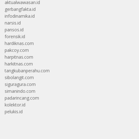
aktualwawasan.id
gerbangfakta.id
infodinamika.id
narsis.id
pansos.id
forensik.id
hardiknas.com
pakcoy.com
harpitnas.com
harkitnas.com
tangkubanperahu.com
sibolangit.com
siguragura.com
simanindo.com
padarincang.com
kolektor.id
pelukis.id