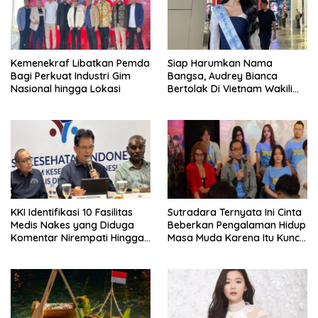
Kemenekraf Libatkan Pemda
Siap Harumkan Nama
Bagi Perkuat Industri Gim
Bangsa, Audrey Bianca
Nasional hingga Lokasi
Bertolak Di Vietnam Wakili
Indonesia Di Miss World 2026
KKI Identifikasi 10 Fasilitas
Sutradara Ternyata Ini Cinta
Medis Nakes yang Diduga
Beberkan Pengalaman Hidup
Komentar Nirempati Hingga
Masa Muda Karena Itu Kunci
Pasien BPJS
Garap Adegan Balap
Kendaraan Bermotor Roda
Dua