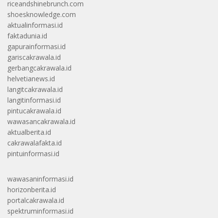
riceandshinebrunch.com
shoesknowledge.com
aktualinformasi.id
faktadunia.id
gapurainformasi.id
gariscakrawala.id
gerbangcakrawala.id
helvetianews.id
langitcakrawala.id
langitinformasi.id
pintucakrawala.id
wawasancakrawala.id
aktualberita.id
cakrawalafakta.id
pintuinformasi.id
wawasaninformasi.id
horizonberita.id
portalcakrawala.id
spektruminformasi.id