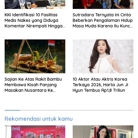
KKI Identifikasi 10 Fasilitas
Sutradara Ternyata Ini Cinta
Medis Nakes yang Diduga
Beberkan Pengalaman Hidup
Komentar Nirempati Hingga
Masa Muda Karena Itu Kunci
Pasien BPJS
Garap Adegan Balap
Kendaraan Bermotor Roda
Dua
Sajian Ke Atas Rakit Bambu
10 Aktor Atau Aktris Korea
Membawa Kisah Panjang
Terkaya 2026, Harta Jun Ji
Masakan Nusantara Ke
Hyun Tembus Rp1,8 Triliun
Perabot Makan
Rekomendasi untuk kamu