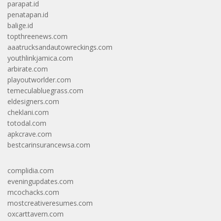
parapat.id
penatapan.id
balige.id
topthreenews.com
aaatrucksandautowreckings.com
youthlinkjamica.com
arbirate.com
playoutworlder.com
temeculabluegrass.com
eldesigners.com
cheklani.com
totodal.com
apkcrave.com
bestcarinsurancewsa.com
complidia.com
eveningupdates.com
mcochacks.com
mostcreativeresumes.com
oxcarttavern.com