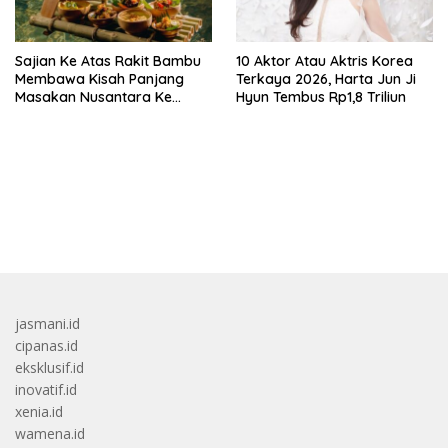
Sajian Ke Atas Rakit Bambu
10 Aktor Atau Aktris Korea
Membawa Kisah Panjang
Terkaya 2026, Harta Jun Ji
Masakan Nusantara Ke
Hyun Tembus Rp1,8 Triliun
Perabot Makan
bandar besar starlight princess1000 bagi bonus
jasmani.id
cipanas.id
eksklusif.id
inovatif.id
xenia.id
wamena.id