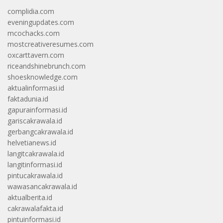
complidia.com
eveningupdates.com
mcochacks.com
mostcreativeresumes.com
oxcarttavern.com
riceandshinebrunch.com
shoesknowledge.com
aktualinformasi.id
faktadunia.id
gapurainformasi.id
gariscakrawala.id
gerbangcakrawala.id
helvetianews.id
langitcakrawala.id
langitinformasi.id
pintucakrawala.id
wawasancakrawala.id
aktualberita.id
cakrawalafakta.id
pintuinformasi.id