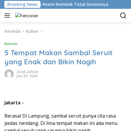
Langsung
kan AI, BRMS Resmi Rombak Total Sistemnya
Breaking News
Bikin Gen
ke
konten
Beranda
Kuliner
Kuliner
5 Tempat Makan Sambal Seruit
yang Enak dan Bikin Nagih
Zarah Zuhran
Juni 30, 2024
Jakarta
–
Berasal Di Lampung, sambal seruit punya cita rasa
pedas nendang. Di lima tempat makan ini ada menu
sambal seruit yang rasanya bikin nagih.