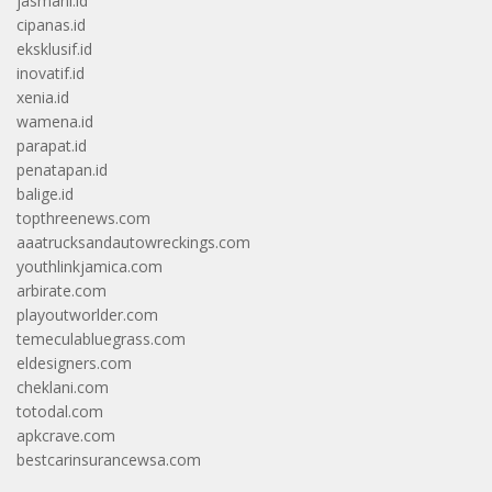
jasmani.id
cipanas.id
eksklusif.id
inovatif.id
xenia.id
wamena.id
parapat.id
penatapan.id
balige.id
topthreenews.com
aaatrucksandautowreckings.com
youthlinkjamica.com
arbirate.com
playoutworlder.com
temeculabluegrass.com
eldesigners.com
cheklani.com
totodal.com
apkcrave.com
bestcarinsurancewsa.com