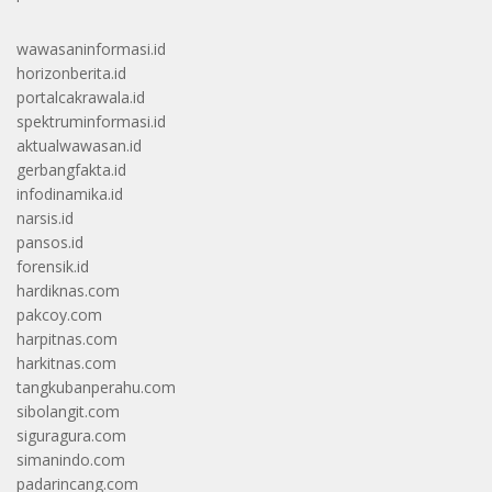
wawasaninformasi.id
horizonberita.id
portalcakrawala.id
spektruminformasi.id
aktualwawasan.id
gerbangfakta.id
infodinamika.id
narsis.id
pansos.id
forensik.id
hardiknas.com
pakcoy.com
harpitnas.com
harkitnas.com
tangkubanperahu.com
sibolangit.com
siguragura.com
simanindo.com
padarincang.com