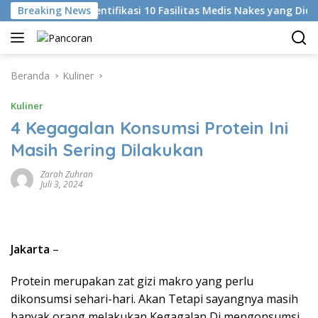
Langsung
Breaking News
KKI Identifikasi 10 Fasilitas Medis Nakes yang Diduga Ko
ke
konten
Beranda
Kuliner
Kuliner
4 Kegagalan Konsumsi Protein Ini
Masih Sering Dilakukan
Zarah Zuhran
Juli 3, 2024
Jakarta
–
Protein merupakan zat gizi makro yang perlu
dikonsumsi sehari-hari. Akan Tetapi sayangnya masih
banyak orang melakukan Kegagalan Di mengonsumsi