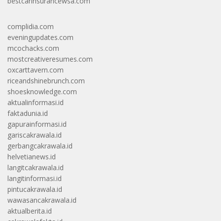
bestcarinsurancewsa.com
complidia.com
eveningupdates.com
mcochacks.com
mostcreativeresumes.com
oxcarttavern.com
riceandshinebrunch.com
shoesknowledge.com
aktualinformasi.id
faktadunia.id
gapurainformasi.id
gariscakrawala.id
gerbangcakrawala.id
helvetianews.id
langitcakrawala.id
langitinformasi.id
pintucakrawala.id
wawasancakrawala.id
aktualberita.id