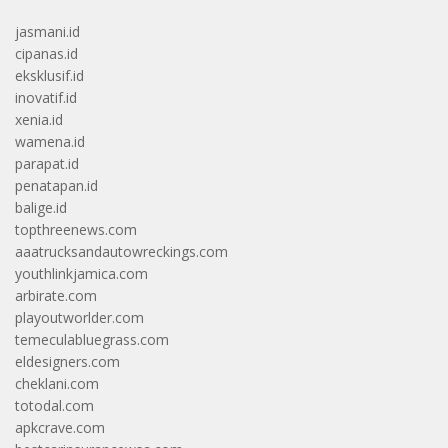
jasmani.id
cipanas.id
eksklusif.id
inovatif.id
xenia.id
wamena.id
parapat.id
penatapan.id
balige.id
topthreenews.com
aaatrucksandautowreckings.com
youthlinkjamica.com
arbirate.com
playoutworlder.com
temeculabluegrass.com
eldesigners.com
cheklani.com
totodal.com
apkcrave.com