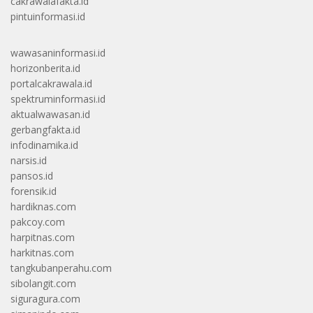
cakrawalafakta.id
pintuinformasi.id
wawasaninformasi.id
horizonberita.id
portalcakrawala.id
spektruminformasi.id
aktualwawasan.id
gerbangfakta.id
infodinamika.id
narsis.id
pansos.id
forensik.id
hardiknas.com
pakcoy.com
harpitnas.com
harkitnas.com
tangkubanperahu.com
sibolangit.com
siguragura.com