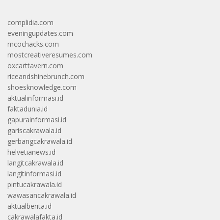
complidia.com
eveningupdates.com
mcochacks.com
mostcreativeresumes.com
oxcarttavern.com
riceandshinebrunch.com
shoesknowledge.com
aktualinformasi.id
faktadunia.id
gapurainformasi.id
gariscakrawala.id
gerbangcakrawala.id
helvetianews.id
langitcakrawala.id
langitinformasi.id
pintucakrawala.id
wawasancakrawala.id
aktualberita.id
cakrawalafakta.id