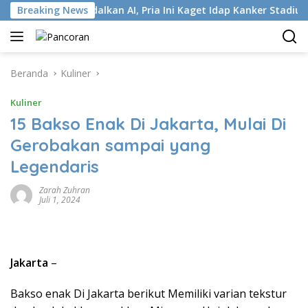
Langsung
ur Andalkan AI, Pria Ini Kaget Idap Kanker Stadium 4
Breaking News
Si
ke
konten
Beranda
Kuliner
Kuliner
15 Bakso Enak Di Jakarta, Mulai Di
Gerobakan sampai yang
Legendaris
Zarah Zuhran
Juli 1, 2024
Jakarta
–
Bakso enak Di Jakarta berikut Memiliki varian tekstur