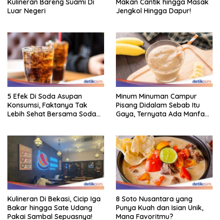
Kulineran Bareng Suami Di
Makan Cantik hingga Masak
Luar Negeri
Jengkol Hingga Dapur!
5 Efek Di Soda Asupan
Minum Minuman Campur
Konsumsi, Faktanya Tak
Pisang Didalam Sebab Itu
Lebih Sehat Bersama Soda
Gaya, Ternyata Ada Manfaat
Biasa
Sehatnya
Kulineran Di Bekasi, Cicip Iga
8 Soto Nusantara yang
Bakar hingga Sate Udang
Punya Kuah dan Isian Unik,
Pakai Sambal Sepuasnya!
Mana Favoritmu?