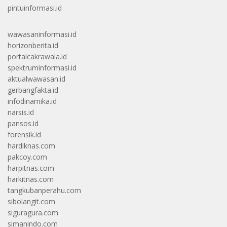
pintuinformasi.id
wawasaninformasi.id
horizonberita.id
portalcakrawala.id
spektruminformasi.id
aktualwawasan.id
gerbangfakta.id
infodinamika.id
narsis.id
pansos.id
forensik.id
hardiknas.com
pakcoy.com
harpitnas.com
harkitnas.com
tangkubanperahu.com
sibolangit.com
siguragura.com
simanindo.com