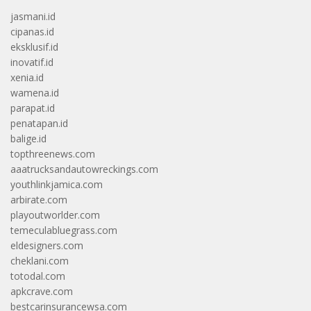
jasmani.id
cipanas.id
eksklusif.id
inovatif.id
xenia.id
wamena.id
parapat.id
penatapan.id
balige.id
topthreenews.com
aaatrucksandautowreckings.com
youthlinkjamica.com
arbirate.com
playoutworlder.com
temeculabluegrass.com
eldesigners.com
cheklani.com
totodal.com
apkcrave.com
bestcarinsurancewsa.com