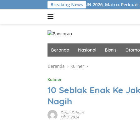
Langsung
VISION+
Gelar MAIN 2026, Matrix Perkuat Kolaborasi Indu
Breaking News
ke
konten
Beranda
Nasional
Bisnis
Otomot
Beranda
Kuliner
Kuliner
10 Seblak Enak Ke Ja
Nagih
Zarah Zuhran
Juli 3, 2024