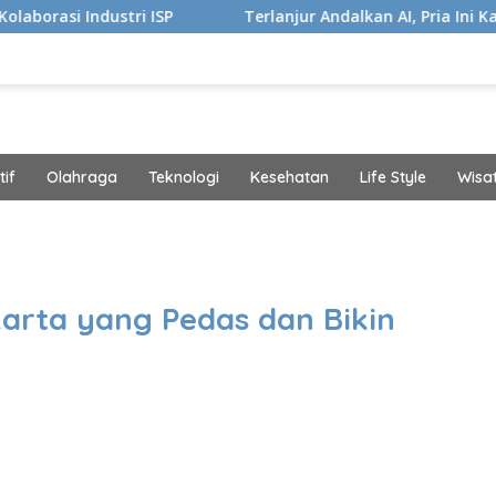
stri ISP
Terlanjur Andalkan AI, Pria Ini Kaget Idap Kan
if
Olahraga
Teknologi
Kesehatan
Life Style
Wisa
band
karta yang Pedas dan Bikin