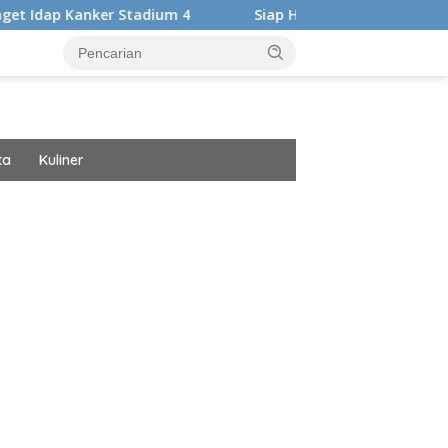
ker Stadium 4
Siap Harumkan Nama Bangsa, Audrey Bianc
ta
Kuliner
ar besar starlight princess1000 bagi bonus