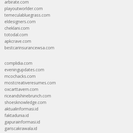
arbirate.com
playoutworlder.com
temeculabluegrass.com
eldesigners.com
cheklani.com
totodal.com
apkcrave.com
bestcarinsurancewsa.com
complidia.com
eveningupdates.com
mcochacks.com
mostcreativeresumes.com
oxcarttavern.com
riceandshinebrunch.com
shoesknowledge.com
aktualinformasi.id
faktadunia.id
gapurainformasi.id
gariscakrawala.id