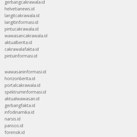
gerbangcakrawala.id
helvetianews.id
langitcakrawala.id
langitinformasi.id
pintucakrawala.id
wawasancakrawala.id
aktualberita.id
cakrawalafakta.id
pintuinformasi.id
wawasaninformasi.id
horizonberita.id
portalcakrawala.id
spektruminformasi.id
aktualwawasan.id
gerbangfakta.id
infodinamika.id
narsis.id
pansos.id
forensik.id