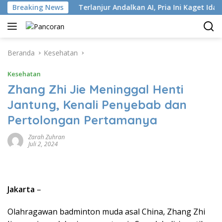
Langsung
ri ISP
Breaking News
Terlanjur Andalkan AI, Pria Ini Kaget Idap Kanke
ke
konten
Beranda
Kesehatan
Kesehatan
Zhang Zhi Jie Meninggal Henti
Jantung, Kenali Penyebab dan
Pertolongan Pertamanya
Zarah Zuhran
Juli 2, 2024
Jakarta
–
Olahragawan badminton muda asal China, Zhang Zhi