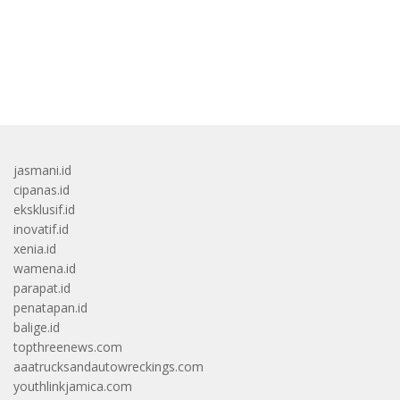
bandar besar starlight princess1000 bagi bonus
jasmani.id
cipanas.id
eksklusif.id
inovatif.id
xenia.id
wamena.id
parapat.id
penatapan.id
balige.id
topthreenews.com
aaatrucksandautowreckings.com
youthlinkjamica.com