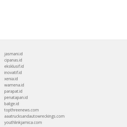
bandar besar starlight princess1000 bagi bonus
jasmani.id
cipanas.id
eksklusif.id
inovatif.id
xenia.id
wamena.id
parapat.id
penatapan.id
balige.id
topthreenews.com
aaatrucksandautowreckings.com
youthlinkjamica.com