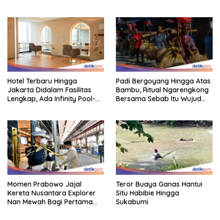
Perhatian Bikin Adem
Staycation
Hotel Terbaru Hingga
Padi Bergoyang Hingga Atas
Jakarta Didalam Fasilitas
Bambu, Ritual Ngarengkong
Lengkap, Ada Infinity Pool-
Bersama Sebab Itu Wujud
Sky Lounge
Syukur Warga Citorek
Momen Prabowo Jajal
Teror Buaya Ganas Hantui
Kereta Nusantara Explorer
Situ Habibie Hingga
Nan Mewah Bagi Pertama
Sukabumi
Kali