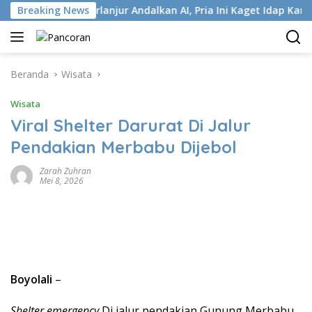
Langsung
Breaking News
Terlanjur Andalkan AI, Pria Ini Kaget Idap Kanker Stadi
ke
konten
Beranda
Wisata
Wisata
Viral Shelter Darurat Di Jalur
Pendakian Merbabu Dijebol
Zarah Zuhran
Mei 8, 2026
Boyolali
–
Shelter emergency
Di jalur pendakian Gunung Merbabu