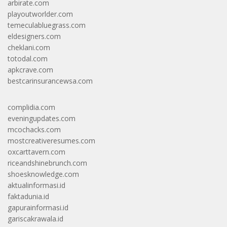
arbirate.com
playoutworlder.com
temeculabluegrass.com
eldesigners.com
cheklani.com
totodal.com
apkcrave.com
bestcarinsurancewsa.com
complidia.com
eveningupdates.com
mcochacks.com
mostcreativeresumes.com
oxcarttavern.com
riceandshinebrunch.com
shoesknowledge.com
aktualinformasi.id
faktadunia.id
gapurainformasi.id
gariscakrawala.id