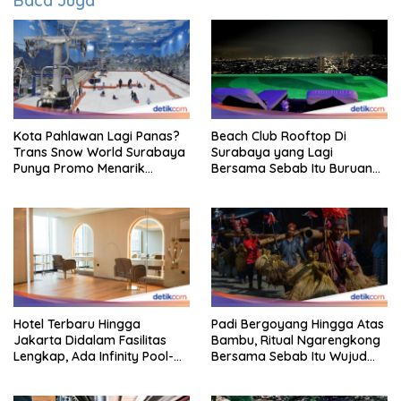
Baca Juga
Kota Pahlawan Lagi Panas?
Beach Club Rooftop Di
Trans Snow World Surabaya
Surabaya yang Lagi
Punya Promo Menarik
Bersama Sebab Itu Buruan
Perhatian Bikin Adem
Staycation
Hotel Terbaru Hingga
Padi Bergoyang Hingga Atas
Jakarta Didalam Fasilitas
Bambu, Ritual Ngarengkong
Lengkap, Ada Infinity Pool-
Bersama Sebab Itu Wujud
Sky Lounge
Syukur Warga Citorek