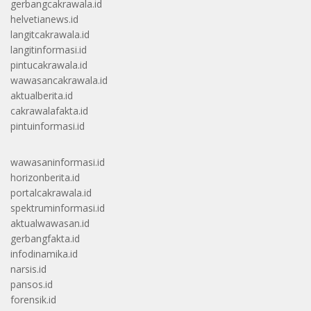
gerbangcakrawala.id
helvetianews.id
langitcakrawala.id
langitinformasi.id
pintucakrawala.id
wawasancakrawala.id
aktualberita.id
cakrawalafakta.id
pintuinformasi.id
wawasaninformasi.id
horizonberita.id
portalcakrawala.id
spektruminformasi.id
aktualwawasan.id
gerbangfakta.id
infodinamika.id
narsis.id
pansos.id
forensik.id