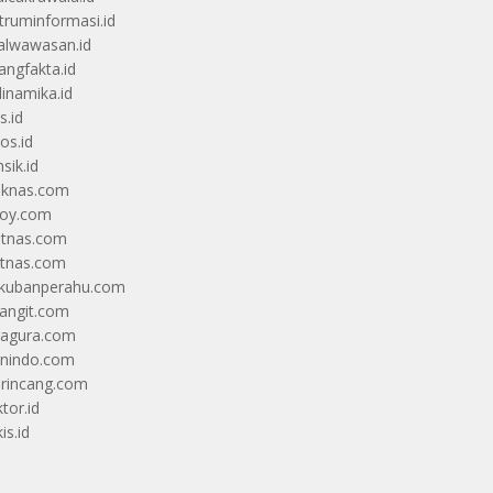
truminformasi.id
alwawasan.id
angfakta.id
dinamika.id
s.id
os.id
sik.id
iknas.com
coy.com
itnas.com
itnas.com
kubanperahu.com
langit.com
ragura.com
nindo.com
rincang.com
tor.id
is.id