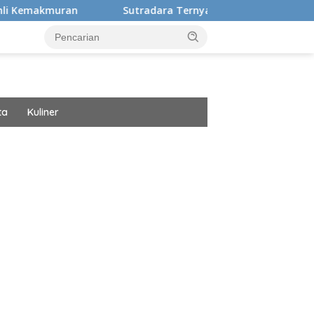
an
Sutradara Ternyata Ini Cinta Beberkan Pengalaman
ta
Kuliner
ar besar starlight princess1000 bagi bonus