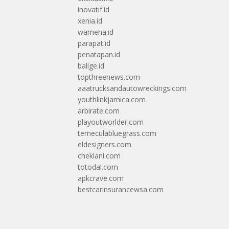
inovatif.id
xenia.id
wamena.id
parapat.id
penatapan.id
balige.id
topthreenews.com
aaatrucksandautowreckings.com
youthlinkjamica.com
arbirate.com
playoutworlder.com
temeculabluegrass.com
eldesigners.com
cheklani.com
totodal.com
apkcrave.com
bestcarinsurancewsa.com