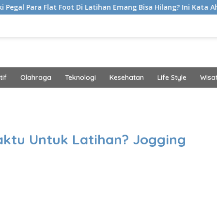
lat Foot Di Latihan Emang Bisa Hilang? Ini Kata Ahli Kemakmur
if
Olahraga
Teknologi
Kesehatan
Life Style
Wisa
band
ktu Untuk Latihan? Jogging