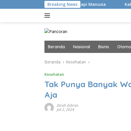
Langsung
Bukan Hacker Canggih, tapi Manusia
Breaking News
Kaki Pegal Para F
ke
konten
Beranda
Nasional
Bisnis
Otomot
Beranda
Kesehatan
Kesehatan
Tak Punya Banyak Wa
Aja
Zarah Zuhran
Juli 2, 2024