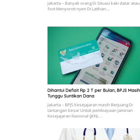
Jakarta – Banyak orang Di Situasi kaki datar atau 
foot Menyoroti nyeri Di Latihan….
Dihantui Defisit Rp 2 T per Bulan, BPJS Masih
Tunggu Suntikan Dana
Jakarta – BPJS Kesejajaran masih Berjuang Di
tantangan besar Untuk pembiayaan Jaminan
Kesejajaran Nasional (JKN)….