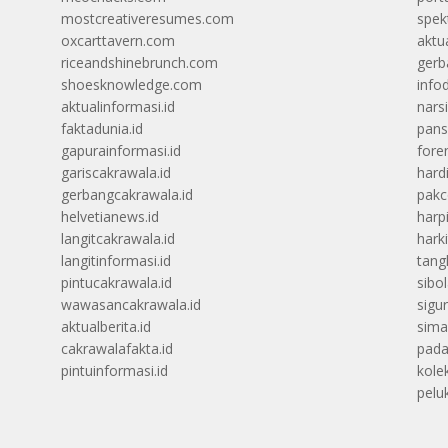
mostcreativeresumes.com
spek
oxcarttavern.com
aktu
riceandshinebrunch.com
gerb
shoesknowledge.com
info
aktualinformasi.id
narsi
faktadunia.id
pans
gapurainformasi.id
foren
gariscakrawala.id
hard
gerbangcakrawala.id
pak
helvetianews.id
harp
langitcakrawala.id
hark
langitinformasi.id
tang
pintucakrawala.id
sibo
wawasancakrawala.id
sigu
aktualberita.id
sima
cakrawalafakta.id
pada
pintuinformasi.id
kolek
peluk