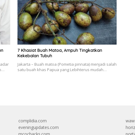
un
7 Khasiat Buah Matoa, Ampuh Tingkatkan
Kekebalan Tubuh
kadar
Jakarta – Buah matoa (Pometia pinnata) menjadi salah
ko…
satu buah khas Papua yang Lebihterus mudah…
complidia.com
wawa
eveningupdates.com
hori
mcochacks.com
port