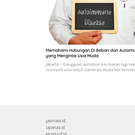
Memahami Hubungan Di Beban dan Autoim
yang Mengintai Usia Muda
Jakarta – Gangguan autoimun kini bukan lagi se
monopoli usia lanjut. Generasi muda kini berisi
jasmani.id
cipanas.id
eksklusif.id