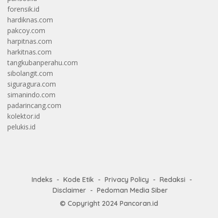
forensik.id
hardiknas.com
pakcoy.com
harpitnas.com
harkitnas.com
tangkubanperahu.com
sibolangit.com
siguragura.com
simanindo.com
padarincang.com
kolektor.id
pelukis.id
Indeks
Kode Etik
Privacy Policy
Redaksi
Disclaimer
Pedoman Media Siber
© Copyright 2024
Pancoran.id