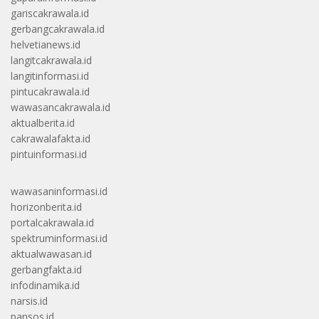
gariscakrawala.id
gerbangcakrawala.id
helvetianews.id
langitcakrawala.id
langitinformasi.id
pintucakrawala.id
wawasancakrawala.id
aktualberita.id
cakrawalafakta.id
pintuinformasi.id
wawasaninformasi.id
horizonberita.id
portalcakrawala.id
spektruminformasi.id
aktualwawasan.id
gerbangfakta.id
infodinamika.id
narsis.id
pansos.id