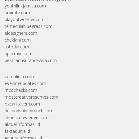
youthlinkjamica.com
arbirate.com
playoutworlder.com
temeculabluegrass.com
eldesigners.com
cheklani.com
totodal.com
apkcrave.com
bestcarinsurancewsa.com
complidia.com
eveningupdates.com
mcochacks.com
mostcreativeresumes.com
oxcarttavern.com
riceandshinebrunch.com
shoesknowledge.com
aktualinformasi.id
faktadunia.id
gapurainformasi.id