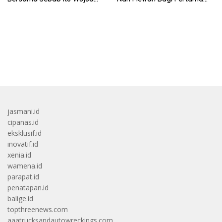
Syukur Warga Citorek
Kali
bandar besar starlight princess1000 bagi bonus
jasmani.id
cipanas.id
eksklusif.id
inovatif.id
xenia.id
wamena.id
parapat.id
penatapan.id
balige.id
topthreenews.com
aaatrucksandautowreckings.com