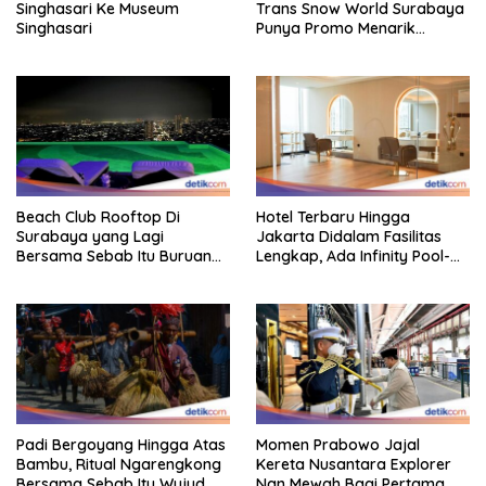
Singhasari Ke Museum
Trans Snow World Surabaya
Singhasari
Punya Promo Menarik
Perhatian Bikin Adem
Beach Club Rooftop Di
Hotel Terbaru Hingga
Surabaya yang Lagi
Jakarta Didalam Fasilitas
Bersama Sebab Itu Buruan
Lengkap, Ada Infinity Pool-
Staycation
Sky Lounge
Padi Bergoyang Hingga Atas
Momen Prabowo Jajal
Bambu, Ritual Ngarengkong
Kereta Nusantara Explorer
Bersama Sebab Itu Wujud
Nan Mewah Bagi Pertama