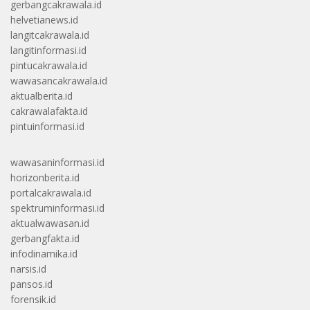
gerbangcakrawala.id
helvetianews.id
langitcakrawala.id
langitinformasi.id
pintucakrawala.id
wawasancakrawala.id
aktualberita.id
cakrawalafakta.id
pintuinformasi.id
wawasaninformasi.id
horizonberita.id
portalcakrawala.id
spektruminformasi.id
aktualwawasan.id
gerbangfakta.id
infodinamika.id
narsis.id
pansos.id
forensik.id