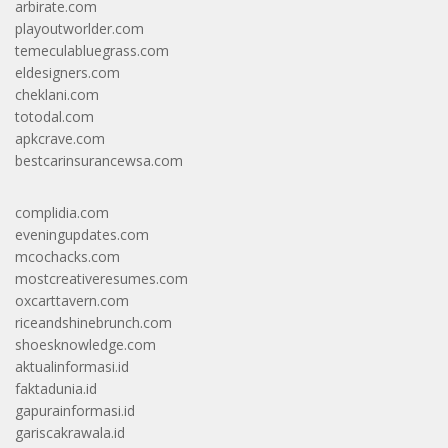
arbirate.com
playoutworlder.com
temeculabluegrass.com
eldesigners.com
cheklani.com
totodal.com
apkcrave.com
bestcarinsurancewsa.com
complidia.com
eveningupdates.com
mcochacks.com
mostcreativeresumes.com
oxcarttavern.com
riceandshinebrunch.com
shoesknowledge.com
aktualinformasi.id
faktadunia.id
gapurainformasi.id
gariscakrawala.id