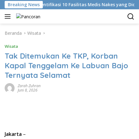
Langsung
Breaking News
KKI Identifikasi 10 Fasilitas Medis Nakes yang Diduga Ko
ke
konten
Beranda
Wisata
Wisata
Tak Ditemukan Ke TKP, Korban
Kapal Tenggelam Ke Labuan Bajo
Ternyata Selamat
Zarah Zuhran
Juni 8, 2026
Jakarta
–