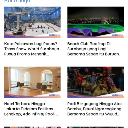
Baca Juga
Kota Pahlawan Lagi Panas?
Beach Club Rooftop Di
Trans Snow World Surabaya
Surabaya yang Lagi
Punya Promo Menarik
Bersama Sebab Itu Buruan
Perhatian Bikin Adem
Staycation
Hotel Terbaru Hingga
Padi Bergoyang Hingga Atas
Jakarta Didalam Fasilitas
Bambu, Ritual Ngarengkong
Lengkap, Ada Infinity Pool-
Bersama Sebab Itu Wujud
Sky Lounge
Syukur Warga Citorek