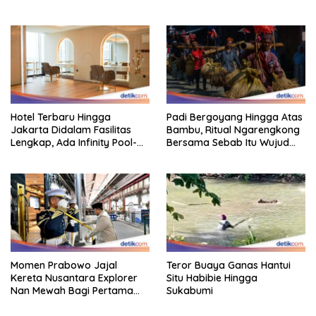
Perhatian Bikin Adem
Staycation
Hotel Terbaru Hingga
Padi Bergoyang Hingga Atas
Jakarta Didalam Fasilitas
Bambu, Ritual Ngarengkong
Lengkap, Ada Infinity Pool-
Bersama Sebab Itu Wujud
Sky Lounge
Syukur Warga Citorek
Momen Prabowo Jajal
Teror Buaya Ganas Hantui
Kereta Nusantara Explorer
Situ Habibie Hingga
Nan Mewah Bagi Pertama
Sukabumi
Kali