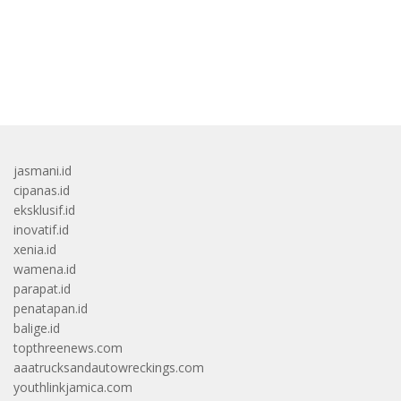
bandar besar starlight princess1000 bagi bonus
jasmani.id
cipanas.id
eksklusif.id
inovatif.id
xenia.id
wamena.id
parapat.id
penatapan.id
balige.id
topthreenews.com
aaatrucksandautowreckings.com
youthlinkjamica.com