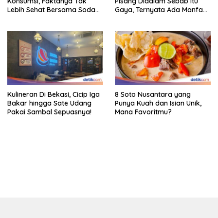
Konsumsi, Faktanya Tak
Pisang Didalam Sebab Itu
Lebih Sehat Bersama Soda
Gaya, Ternyata Ada Manfaat
Biasa
Sehatnya
Kulineran Di Bekasi, Cicip Iga
8 Soto Nusantara yang
Bakar hingga Sate Udang
Punya Kuah dan Isian Unik,
Pakai Sambal Sepuasnya!
Mana Favoritmu?
bandar besar starlight princess1000 bagi bonus