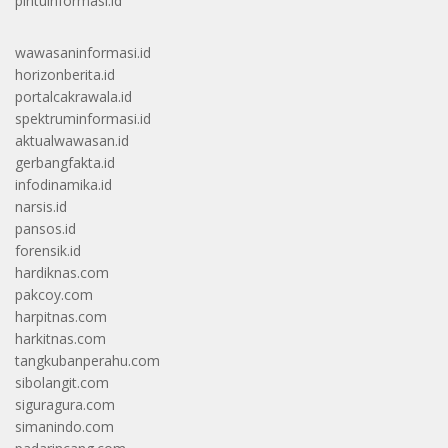
pintuinformasi.id
wawasaninformasi.id
horizonberita.id
portalcakrawala.id
spektruminformasi.id
aktualwawasan.id
gerbangfakta.id
infodinamika.id
narsis.id
pansos.id
forensik.id
hardiknas.com
pakcoy.com
harpitnas.com
harkitnas.com
tangkubanperahu.com
sibolangit.com
siguragura.com
simanindo.com