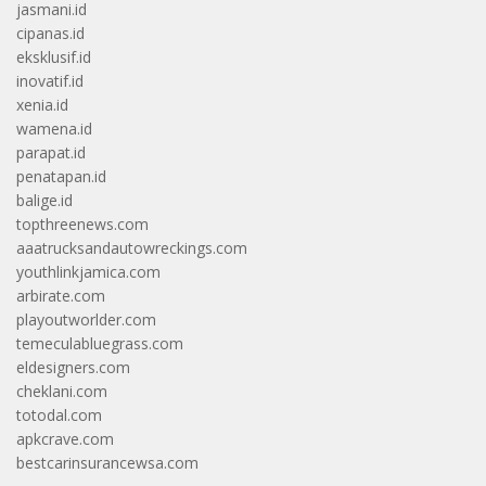
jasmani.id
cipanas.id
eksklusif.id
inovatif.id
xenia.id
wamena.id
parapat.id
penatapan.id
balige.id
topthreenews.com
aaatrucksandautowreckings.com
youthlinkjamica.com
arbirate.com
playoutworlder.com
temeculabluegrass.com
eldesigners.com
cheklani.com
totodal.com
apkcrave.com
bestcarinsurancewsa.com