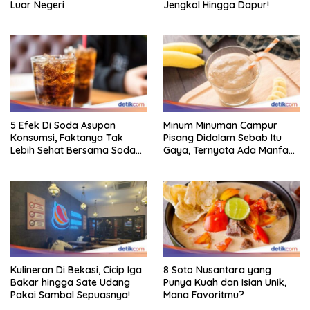
Luar Negeri
Jengkol Hingga Dapur!
5 Efek Di Soda Asupan
Minum Minuman Campur
Konsumsi, Faktanya Tak
Pisang Didalam Sebab Itu
Lebih Sehat Bersama Soda
Gaya, Ternyata Ada Manfaat
Biasa
Sehatnya
Kulineran Di Bekasi, Cicip Iga
8 Soto Nusantara yang
Bakar hingga Sate Udang
Punya Kuah dan Isian Unik,
Pakai Sambal Sepuasnya!
Mana Favoritmu?