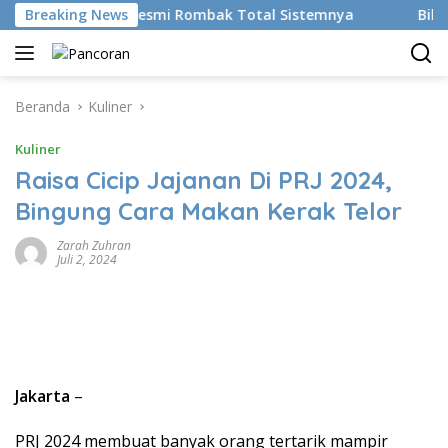
Langsung
 AI, BRMS Resmi Rombak Total Sistemnya
Breaking News
Bikin Gen Z M
ke
konten
Beranda
Kuliner
Kuliner
Raisa Cicip Jajanan Di PRJ 2024,
Bingung Cara Makan Kerak Telor
Zarah Zuhran
Juli 2, 2024
Jakarta
–
PRJ 2024 membuat banyak orang tertarik mampir