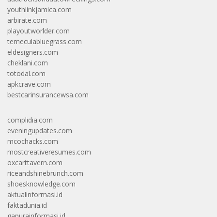
youthlinkjamica.com
arbirate.com
playoutworlder.com
temeculabluegrass.com
eldesigners.com
cheklani.com
totodal.com
apkcrave.com
bestcarinsurancewsa.com
complidia.com
eveningupdates.com
mcochacks.com
mostcreativeresumes.com
oxcarttavern.com
riceandshinebrunch.com
shoesknowledge.com
aktualinformasi.id
faktadunia.id
gapurainformasi.id