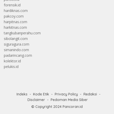
forensik.id
hardiknas.com
pakcoy.com
harpitnas.com
harkitnas.com
tangkubanperahu.com
sibolangit.com
siguragura.com
simanindo.com
padarincang.com
kolektor.id
pelukis.id
Indeks
Kode Etik
Privacy Policy
Redaksi
Disclaimer
Pedoman Media Siber
© Copyright 2024
Pancoran.id