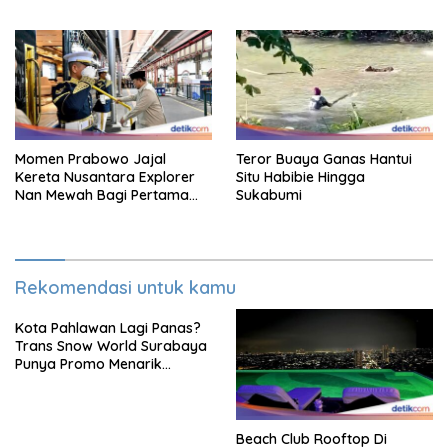
Sky Lounge
Syukur Warga Citorek
Momen Prabowo Jajal
Teror Buaya Ganas Hantui
Kereta Nusantara Explorer
Situ Habibie Hingga
Nan Mewah Bagi Pertama
Sukabumi
Kali
Rekomendasi untuk kamu
Kota Pahlawan Lagi Panas?
Trans Snow World Surabaya
Punya Promo Menarik
Perhatian Bikin Adem
Beach Club Rooftop Di