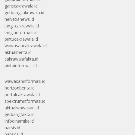
gariscakrawala.id
gerbangcakrawala.id
helvetianews.id
langitcakrawala.id
langitinformasi.id
pintucakrawala.id
wawasancakrawala.id
aktualberita.id
cakrawalafakta.id
pintuinformasi.id
wawasaninformasi.id
horizonberita.id
portalcakrawala.id
spektruminformasi.id
aktualwawasan.id
gerbangfakta.id
infodinamika.id
narsis.id
pansos.id