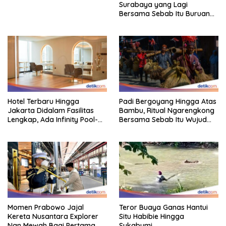
Surabaya yang Lagi
Bersama Sebab Itu Buruan
Staycation
Hotel Terbaru Hingga
Padi Bergoyang Hingga Atas
Jakarta Didalam Fasilitas
Bambu, Ritual Ngarengkong
Lengkap, Ada Infinity Pool-
Bersama Sebab Itu Wujud
Sky Lounge
Syukur Warga Citorek
Momen Prabowo Jajal
Teror Buaya Ganas Hantui
Kereta Nusantara Explorer
Situ Habibie Hingga
Nan Mewah Bagi Pertama
Sukabumi