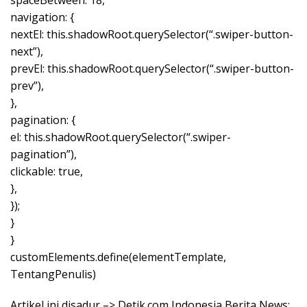
spaceBetween: 18,
navigation: {
nextEl: this.shadowRoot.querySelector(“.swiper-button-
next”),
prevEl: this.shadowRoot.querySelector(“.swiper-button-
prev”),
},
pagination: {
el: this.shadowRoot.querySelector(“.swiper-
pagination”),
clickable: true,
},
});
}
}
customElements.define(elementTemplate,
TentangPenulis)
Artikel ini disadur –> Detik.com Indonesia Berita News: