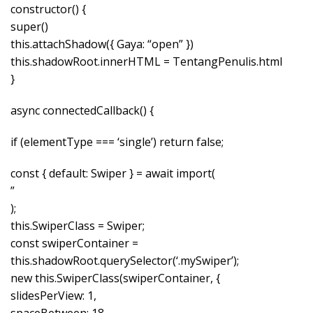
constructor() {
super()
this.attachShadow({ Gaya: “open” })
this.shadowRoot.innerHTML = TentangPenulis.html
}
async connectedCallback() {
if (elementType === ‘single’) return false;
const { default: Swiper } = await import(
”
);
this.SwiperClass = Swiper;
const swiperContainer =
this.shadowRoot.querySelector(‘.mySwiper’);
new this.SwiperClass(swiperContainer, {
slidesPerView: 1,