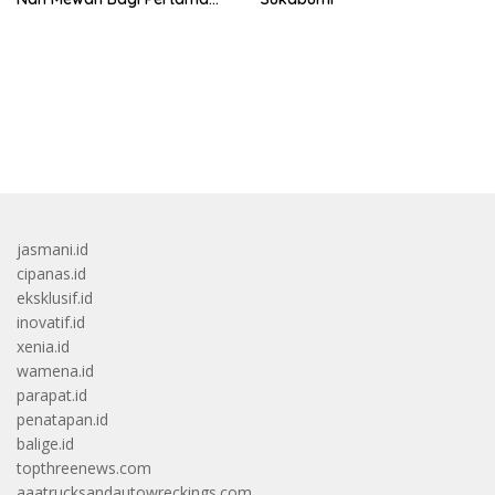
Kali
bandar besar starlight princess1000 bagi bonus
jasmani.id
cipanas.id
eksklusif.id
inovatif.id
xenia.id
wamena.id
parapat.id
penatapan.id
balige.id
topthreenews.com
aaatrucksandautowreckings.com