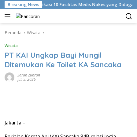
Langsung
KKI Identifikasi 10 Fasilitas Medis Nakes yang Diduga Koment
Breaking News
ke
konten
Beranda
Wisata
Wisata
PT KAI Ungkap Bayi Mungil
Ditemukan Ke Toilet KA Sancaka
Zarah Zuhran
Juli 5, 2026
Jakarta
–
Perjalan Kereta Api (KA) Sancaka 84B relasi Jogja-