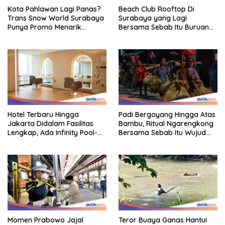
Kota Pahlawan Lagi Panas?
Beach Club Rooftop Di
Trans Snow World Surabaya
Surabaya yang Lagi
Punya Promo Menarik
Bersama Sebab Itu Buruan
Perhatian Bikin Adem
Staycation
Hotel Terbaru Hingga
Padi Bergoyang Hingga Atas
Jakarta Didalam Fasilitas
Bambu, Ritual Ngarengkong
Lengkap, Ada Infinity Pool-
Bersama Sebab Itu Wujud
Sky Lounge
Syukur Warga Citorek
Momen Prabowo Jajal
Teror Buaya Ganas Hantui