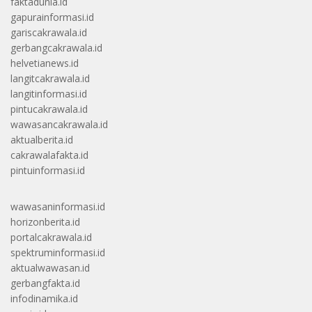
faktadunia.id
gapurainformasi.id
gariscakrawala.id
gerbangcakrawala.id
helvetianews.id
langitcakrawala.id
langitinformasi.id
pintucakrawala.id
wawasancakrawala.id
aktualberita.id
cakrawalafakta.id
pintuinformasi.id
wawasaninformasi.id
horizonberita.id
portalcakrawala.id
spektruminformasi.id
aktualwawasan.id
gerbangfakta.id
infodinamika.id