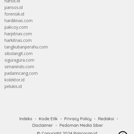
narsis.id
pansos.id
forensik.id
hardiknas.com
pakcoy.com
harpitnas.com
harkitnas.com
tangkubanperahu.com
sibolangit.com
siguragura.com
simanindo.com
padarincang.com
kolektor.id
pelukis.id
Indeks
Kode Etik
Privacy Policy
Redaksi
Disclaimer
Pedoman Media Siber
© Copyright 2024
Pancoran.id