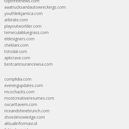
topthreenews.com
aaatrucksandautowreckings.com
youthlinkjamica.com
arbirate.com
playoutworlder.com
temeculabluegrass.com
eldesigners.com
cheklani.com
totodal.com
apkcrave.com
bestcarinsurancewsa.com
complidia.com
eveningupdates.com
mcochacks.com
mostcreativeresumes.com
oxcarttavern.com
riceandshinebrunch.com
shoesknowledge.com
aktualinformasi.id