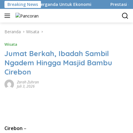
Langsung
kan Efek Berganda Untuk Ekonomi
Breaking News
Prestasi dan Efisie
ke
konten
Beranda
Wisata
Wisata
Jumat Berkah, Ibadah Sambil
Ngadem Hingga Masjid Bambu
Cirebon
Zarah Zuhran
Juli 3, 2026
Cirebon
–