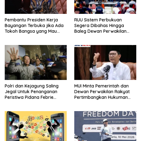
Pembantu Presiden Kerja
RUU Sistem Perbukuan
Bayangan Terbuka jika Ada
Segera Dibahas Hingga
Tokoh Bangsa yang Mau
Baleg Dewan Perwakilan
Karena Itu Dewan Pengawas
Rakyat, Willy Aditya: Literatur
Itu Citarasa Otak
Polri dan Kejagung Saling
MUI Minta Pemerintah dan
Jegal Untuk Penanganan
Dewan Perwakilan Rakyat
Peristiwa Pidana Febrie
Pertimbangkan Hukuman
Adriansyah
Mati Untuk Koruptor