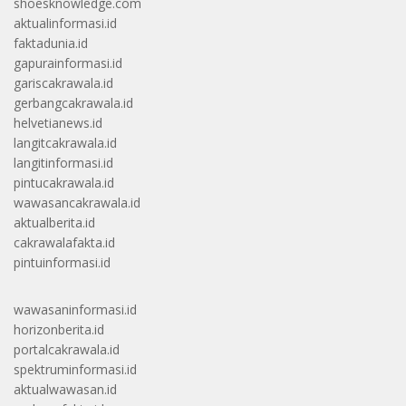
shoesknowledge.com
aktualinformasi.id
faktadunia.id
gapurainformasi.id
gariscakrawala.id
gerbangcakrawala.id
helvetianews.id
langitcakrawala.id
langitinformasi.id
pintucakrawala.id
wawasancakrawala.id
aktualberita.id
cakrawalafakta.id
pintuinformasi.id
wawasaninformasi.id
horizonberita.id
portalcakrawala.id
spektruminformasi.id
aktualwawasan.id