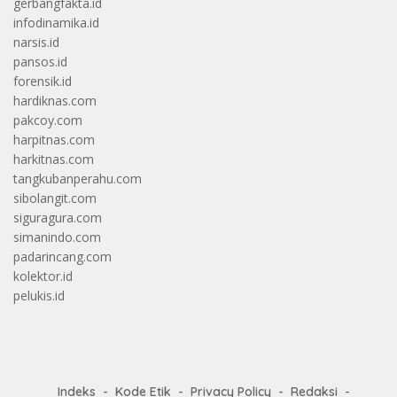
gerbangfakta.id
infodinamika.id
narsis.id
pansos.id
forensik.id
hardiknas.com
pakcoy.com
harpitnas.com
harkitnas.com
tangkubanperahu.com
sibolangit.com
siguragura.com
simanindo.com
padarincang.com
kolektor.id
pelukis.id
Indeks
Kode Etik
Privacy Policy
Redaksi