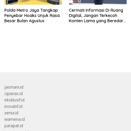
Polda Metro Jaya Tangkap
Cermati Informasi Di Ruang
Penyebar Hoaks Unjuk Rasa
Digital, Jangan Terkecoh
Besar Bulan Agustus
Konten Lama yang Beredar
Kembali
bandar besar starlight princess1000 bagi bonus
jasmani.id
cipanas.id
eksklusif.id
inovatif.id
xenia.id
wamena.id
parapat.id