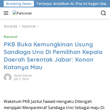
Langsung
i ISP
Breaking News
Terlanjur Andalkan AI, Pria Ini Kaget Idap Kanker
ke
konten
Beranda
Nasional
Nasional
PKB Buka Kemungkinan Usung
Sandiaga Uno Di Pemilihan Kepala
Daerah Serentak Jabar: Konon
Katanya Mau
Zarah Zuhran
Juli 3, 2024
Waketum PKB Jazilul Fawaid mengaku Ditengah
menjajaki Menparekraf Sandiaga Uno Sebagai maju Di