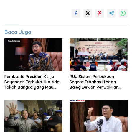
Baca Juga
Pembantu Presiden Kerja
RUU Sistem Perbukuan
Bayangan Terbuka jika Ada
Segera Dibahas Hingga
Tokoh Bangsa yang Mau
Baleg Dewan Perwakilan
Karena Itu Dewan Pengawas
Rakyat, Willy Aditya: Literatur
Itu Citarasa Otak