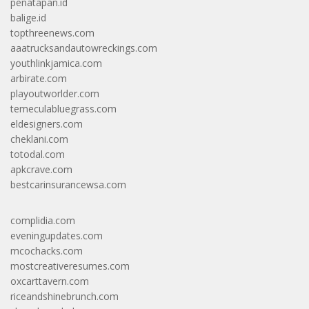
penatapan.id
balige.id
topthreenews.com
aaatrucksandautowreckings.com
youthlinkjamica.com
arbirate.com
playoutworlder.com
temeculabluegrass.com
eldesigners.com
cheklani.com
totodal.com
apkcrave.com
bestcarinsurancewsa.com
complidia.com
eveningupdates.com
mcochacks.com
mostcreativeresumes.com
oxcarttavern.com
riceandshinebrunch.com