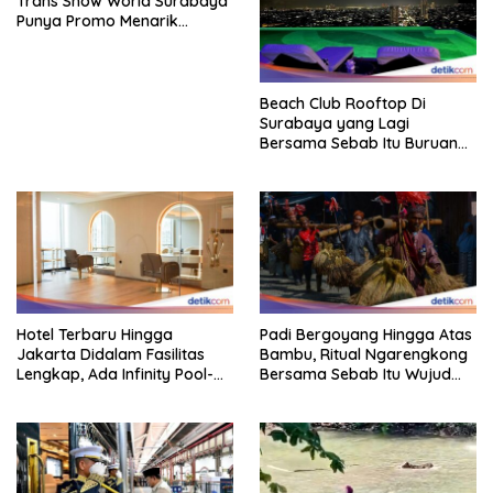
Trans Snow World Surabaya
Punya Promo Menarik
Perhatian Bikin Adem
Beach Club Rooftop Di
Surabaya yang Lagi
Bersama Sebab Itu Buruan
Staycation
Hotel Terbaru Hingga
Padi Bergoyang Hingga Atas
Jakarta Didalam Fasilitas
Bambu, Ritual Ngarengkong
Lengkap, Ada Infinity Pool-
Bersama Sebab Itu Wujud
Sky Lounge
Syukur Warga Citorek