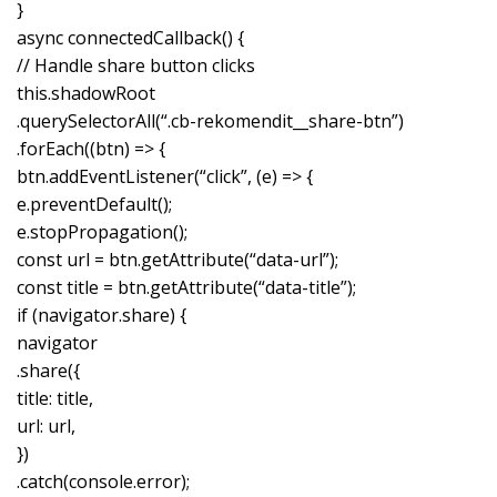
}
async connectedCallback() {
// Handle share button clicks
this.shadowRoot
.querySelectorAll(“.cb-rekomendit__share-btn”)
.forEach((btn) => {
btn.addEventListener(“click”, (e) => {
e.preventDefault();
e.stopPropagation();
const url = btn.getAttribute(“data-url”);
const title = btn.getAttribute(“data-title”);
if (navigator.share) {
navigator
.share({
title: title,
url: url,
})
.catch(console.error);