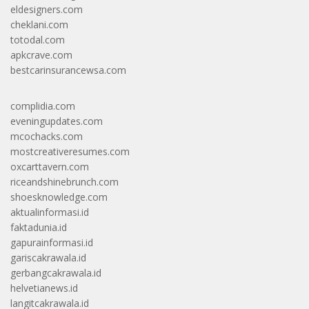
eldesigners.com
cheklani.com
totodal.com
apkcrave.com
bestcarinsurancewsa.com
complidia.com
eveningupdates.com
mcochacks.com
mostcreativeresumes.com
oxcarttavern.com
riceandshinebrunch.com
shoesknowledge.com
aktualinformasi.id
faktadunia.id
gapurainformasi.id
gariscakrawala.id
gerbangcakrawala.id
helvetianews.id
langitcakrawala.id