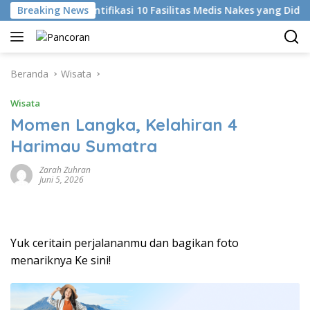
Langsung
Breaking News
KKI Identifikasi 10 Fasilitas Medis Nakes yang Diduga Ko
ke
konten
Beranda
Wisata
Wisata
Momen Langka, Kelahiran 4
Harimau Sumatra
Zarah Zuhran
Juni 5, 2026
Yuk ceritain perjalananmu dan bagikan foto
menariknya Ke sini!