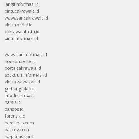
langitinformasi.id
pintucakrawala.id
wawasancakrawala.id
aktualberita.id
cakrawalafakta.id
pintuinformasi.id
wawasaninformasi.id
horizonberita.id
portalcakrawala.id
spektruminformasi.id
aktualwawasan.id
gerbangfakta.id
infodinamika.id
narsis.id
pansos.id
forensik.id
hardiknas.com
pakcoy.com
harpitnas.com