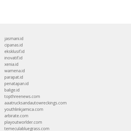
bandar besar starlight princess1000 bagi bonus
jasmani.id
cipanas.id
eksklusif.id
inovatif.id
xenia.id
wamena.id
parapat.id
penatapan.id
balige.id
topthreenews.com
aaatrucksandautowreckings.com
youthlinkjamica.com
arbirate.com
playoutworlder.com
temeculabluegrass.com