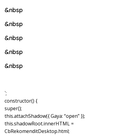
&nbsp
&nbsp
&nbsp
&nbsp
&nbsp
`;
constructor() {
super();
this.attachShadow({ Gaya: “open” });
this.shadowRoot.innerHTML =
CbRekomenditDesktop.html;