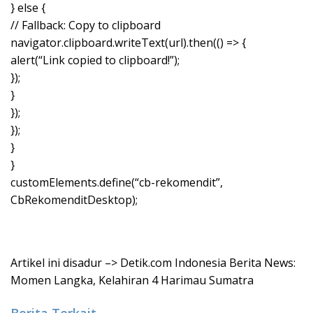
} else {
// Fallback: Copy to clipboard
navigator.clipboard.writeText(url).then(() => {
alert(“Link copied to clipboard!”);
});
}
});
});
}
}
customElements.define(“cb-rekomendit”,
CbRekomenditDesktop);
Artikel ini disadur –> Detik.com Indonesia Berita News:
Momen Langka, Kelahiran 4 Harimau Sumatra
Berita Terkait