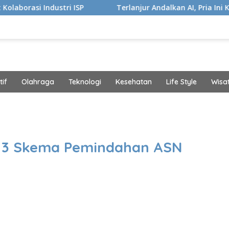
ri ISP
Terlanjur Andalkan AI, Pria Ini Kaget Idap Kanke
if
Olahraga
Teknologi
Kesehatan
Life Style
Wisa
band
 3 Skema Pemindahan ASN