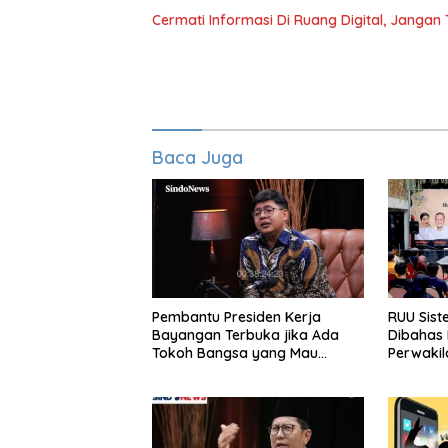
Cermati Informasi Di Ruang Digital, Janga
Baca Juga
Pembantu Presiden Kerja
RUU Sist
Bayangan Terbuka jika Ada
Dibahas
Tokoh Bangsa yang Mau
Perwakil
Karena Itu Dewan Pengawas
Aditya: L
Otak