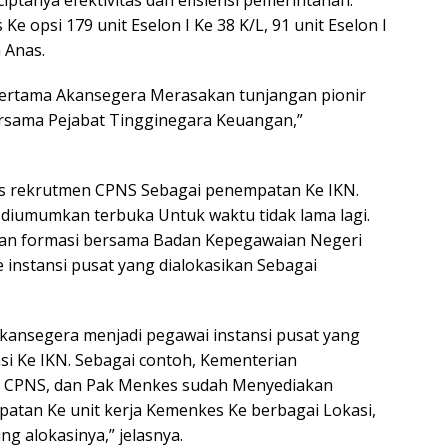
ptanya efektivitas dan efisiensi pemerintahan.
Ke opsi 179 unit Eselon I Ke 38 K/L, 91 unit Eselon I
a Anas.
ertama Akansegera Merasakan tunjangan pionir
ersama Pejabat Tingginegara Keuangan,”
sus rekrutmen CPNS Sebagai penempatan Ke IKN.
iumumkan terbuka Untuk waktu tidak lama lagi.
cian formasi bersama Badan Kepegawaian Negeri
 instansi pusat yang dialokasikan Sebagai
Akansegera menjadi pegawai instansi pusat yang
asi Ke IKN. Sebagai contoh, Kementerian
an CPNS, dan Pak Menkes sudah Menyediakan
mpatan Ke unit kerja Kemenkes Ke berbagai Lokasi,
ng alokasinya,” jelasnya.