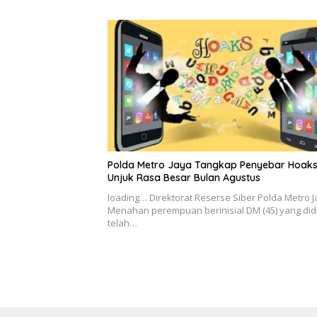
Polda Metro Jaya Tangkap Penyebar Hoak
Unjuk Rasa Besar Bulan Agustus
loading… Direktorat Reserse Siber Polda Metro 
Menahan perempuan berinisial DM (45) yang di
telah…