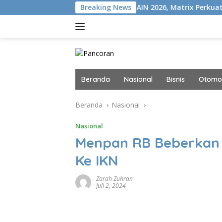
Langsung
SION+
Gelar MAIN 2026, Matrix Perkuat Kolaborasi Indust
Breaking News
ke
konten
Beranda
Nasional
Bisnis
Otomot
Beranda
Nasional
Nasional
Menpan RB Beberkan
Ke IKN
Zarah Zuhran
Juli 2, 2024