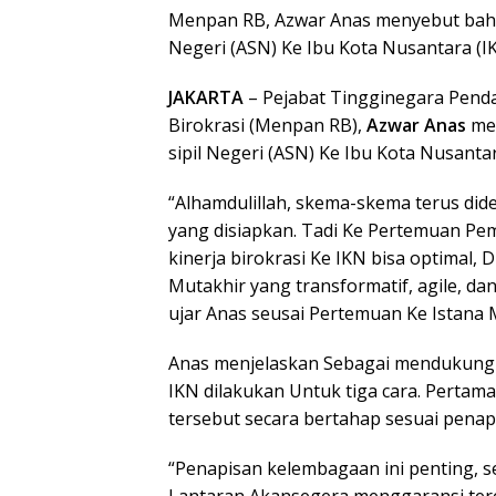
Menpan RB, Azwar Anas menyebut bah
Negeri (ASN) Ke Ibu Kota Nusantara (
JAKARTA
– Pejabat Tingginegara Pend
Birokrasi (Menpan RB),
Azwar Anas
men
sipil Negeri (ASN) Ke Ibu Kota Nusant
“Alhamdulillah, skema-skema terus did
yang disiapkan. Tadi Ke Pertemuan Pe
kinerja birokrasi Ke IKN bisa optimal, 
Mutakhir yang transformatif, agile, da
ujar Anas seusai Pertemuan Ke Istana M
Anas menjelaskan Sebagai mendukung 
IKN dilakukan Untuk tiga cara. Pertam
tersebut secara bertahap sesuai pena
“Penapisan kelembagaan ini penting, s