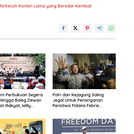
n Terkecoh Konten Lama yang Beredar Kembali
em Perbukuan Segera
Polri dan Kejagung Saling
 Hingga Baleg Dewan
Jegal Untuk Penanganan
an Rakyat, Willy
Peristiwa Pidana Febrie
iteratur Itu Citarasa
Adriansyah