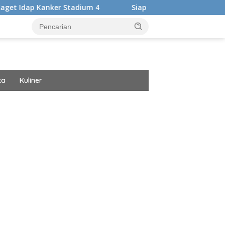
r Stadium 4
Siap Harumkan Nama Bangsa, Audrey Bianca 
ta
Kuliner
ar besar starlight princess1000 bagi bonus