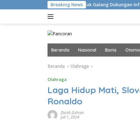
Langsung
Masalah Yordania Untuk Galang Dukungan Infantino
Breaking News
Bu
ke
konten
Beranda
Nasional
Bisnis
Otomot
Beranda
Olahraga
Olahraga
Laga Hidup Mati, Slo
Ronaldo
Zarah Zuhran
Juli 1, 2024