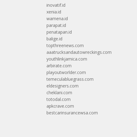
inovatif.id
xenia.id
wamena.id
parapat.id
penatapan.id
balige.id
topthreenews.com
aaatrucksandautowreckings.com
youthlinkjamica.com
arbirate.com
playoutworlder.com
temeculabluegrass.com
eldesigners.com
cheklani.com
totodal.com
apkcrave.com
bestcarinsurancewsa.com