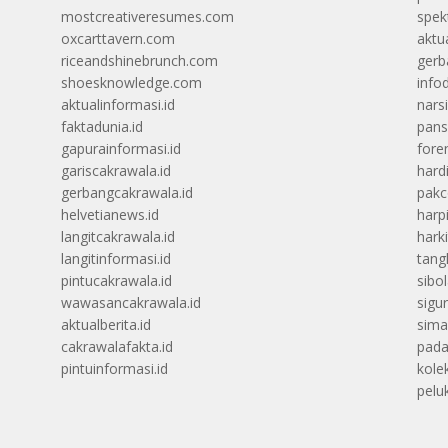
mostcreativeresumes.com
spek
oxcarttavern.com
aktu
riceandshinebrunch.com
gerb
shoesknowledge.com
info
aktualinformasi.id
narsi
faktadunia.id
pans
gapurainformasi.id
foren
gariscakrawala.id
hard
gerbangcakrawala.id
pak
helvetianews.id
harp
langitcakrawala.id
hark
langitinformasi.id
tang
pintucakrawala.id
sibo
wawasancakrawala.id
sigu
aktualberita.id
sima
cakrawalafakta.id
pada
pintuinformasi.id
kolek
peluk