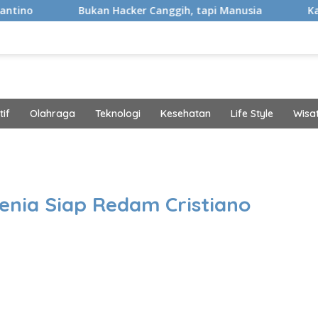
kan Hacker Canggih, tapi Manusia
Kaki Pegal Para Flat
if
Olahraga
Teknologi
Kesehatan
Life Style
Wisa
band
venia Siap Redam Cristiano