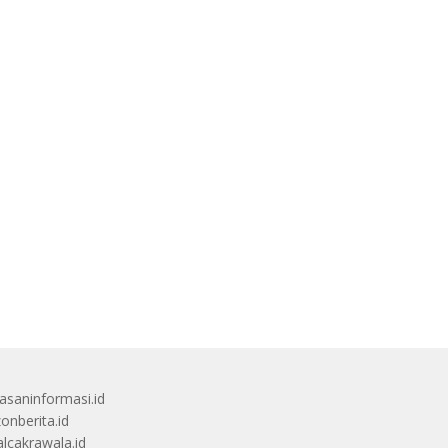
saninformasi.id
zonberita.id
alcakrawala.id