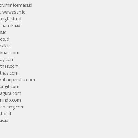
truminformasi.id
alwawasan.id
angfakta.id
dinamika.id
s.id
os.id
sik.id
iknas.com
coy.com
itnas.com
itnas.com
kubanperahu.com
langit.com
ragura.com
nindo.com
rincang.com
tor.id
is.id