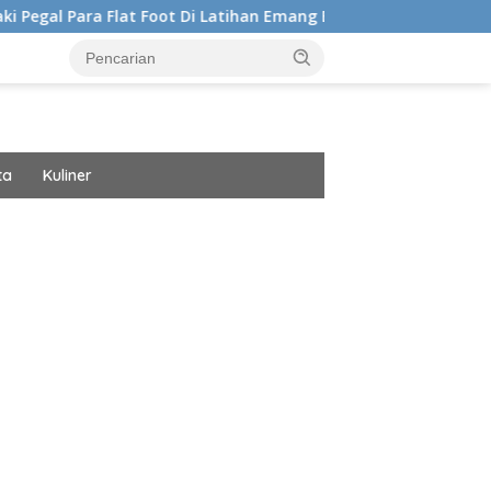
 Foot Di Latihan Emang Bisa Hilang? Ini Kata Ahli Kemakmuran
ta
Kuliner
ar besar starlight princess1000 bagi bonus