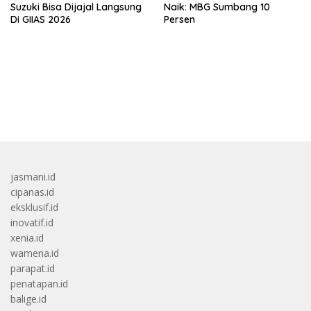
Suzuki Bisa Dijajal Langsung
Naik: MBG Sumbang 10
Di GIIAS 2026
Persen
bandar besar starlight princess1000 bagi bonus
jasmani.id
cipanas.id
eksklusif.id
inovatif.id
xenia.id
wamena.id
parapat.id
penatapan.id
balige.id