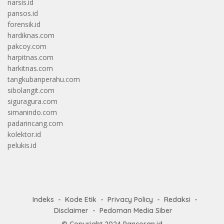
narsis.id
pansos.id
forensik.id
hardiknas.com
pakcoy.com
harpitnas.com
harkitnas.com
tangkubanperahu.com
sibolangit.com
siguragura.com
simanindo.com
padarincang.com
kolektor.id
pelukis.id
Indeks
Kode Etik
Privacy Policy
Redaksi
Disclaimer
Pedoman Media Siber
© Copyright 2024
Pancoran.id