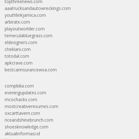
topthreenews.com
aaatrucksandautowreckings.com
youthlinkjamica.com
arbirate.com
playoutworlder.com
temeculabluegrass.com
eldesigners.com
cheklani.com
totodal.com
apkcrave.com
bestcarinsurancewsa.com
complidia.com
eveningupdates.com
mcochacks.com
mostcreativeresumes.com
oxcarttavern.com
riceandshinebrunch.com
shoesknowledge.com
aktualinformasi.id