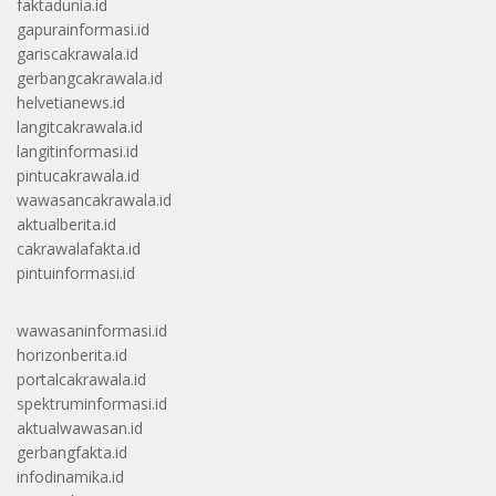
faktadunia.id
gapurainformasi.id
gariscakrawala.id
gerbangcakrawala.id
helvetianews.id
langitcakrawala.id
langitinformasi.id
pintucakrawala.id
wawasancakrawala.id
aktualberita.id
cakrawalafakta.id
pintuinformasi.id
wawasaninformasi.id
horizonberita.id
portalcakrawala.id
spektruminformasi.id
aktualwawasan.id
gerbangfakta.id
infodinamika.id