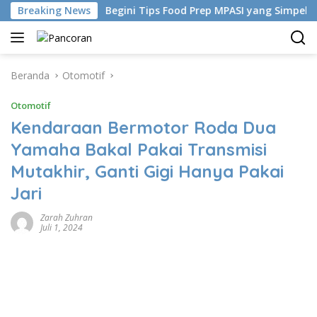
Langsung
hina
Breaking News
Begini Tips Food Prep MPASI yang Simpel-Bebas Ba
ke
konten
Beranda
Otomotif
Otomotif
Kendaraan Bermotor Roda Dua
Yamaha Bakal Pakai Transmisi
Mutakhir, Ganti Gigi Hanya Pakai
Jari
Zarah Zuhran
Juli 1, 2024