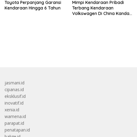
Toyota Perpanjang Garansi
Mimpi Kendaraan Pribadi
Kendaraan Hingga 6 Tahun
Terbang Kendaraan
Volkswagen Di China Kandas
Setelahnya 5 Tahun
bandar besar starlight princess1000 bagi bonus
jasmani.id
cipanas.id
eksklusif.id
inovatif.id
xenia.id
wamena.id
parapat.id
penatapan.id
balige.id