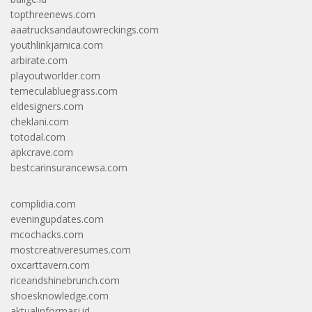
topthreenews.com
aaatrucksandautowreckings.com
youthlinkjamica.com
arbirate.com
playoutworlder.com
temeculabluegrass.com
eldesigners.com
cheklani.com
totodal.com
apkcrave.com
bestcarinsurancewsa.com
complidia.com
eveningupdates.com
mcochacks.com
mostcreativeresumes.com
oxcarttavern.com
riceandshinebrunch.com
shoesknowledge.com
aktualinformasi.id