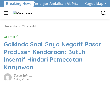
Langsung
 ISP
Breaking News
Terlanjur Andalkan AI, Pria Ini Kaget Idap Kanker 
ke
konten
Beranda
Otomotif
Otomotif
Gaikindo Soal Gaya Negatif Pasar
Produsen Kendaraan: Butuh
Insentif Hindari Pemecatan
Karyawan
Zarah Zuhran
Juli 2, 2024