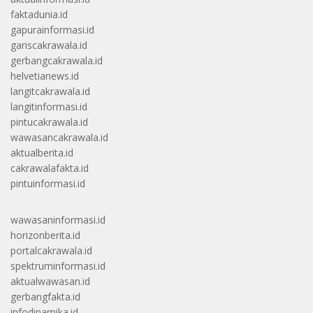
faktadunia.id
gapurainformasi.id
gariscakrawala.id
gerbangcakrawala.id
helvetianews.id
langitcakrawala.id
langitinformasi.id
pintucakrawala.id
wawasancakrawala.id
aktualberita.id
cakrawalafakta.id
pintuinformasi.id
wawasaninformasi.id
horizonberita.id
portalcakrawala.id
spektruminformasi.id
aktualwawasan.id
gerbangfakta.id
infodinamika.id