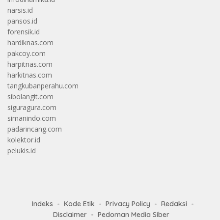
narsis.id
pansos.id
forensik.id
hardiknas.com
pakcoy.com
harpitnas.com
harkitnas.com
tangkubanperahu.com
sibolangit.com
siguragura.com
simanindo.com
padarincang.com
kolektor.id
pelukis.id
Indeks
Kode Etik
Privacy Policy
Redaksi
Disclaimer
Pedoman Media Siber