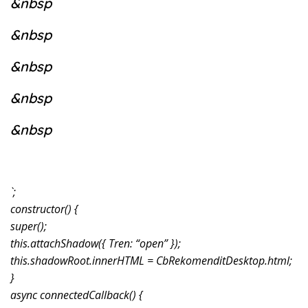
&nbsp
&nbsp
&nbsp
&nbsp
&nbsp
`;
constructor() {
super();
this.attachShadow({ Tren: “open” });
this.shadowRoot.innerHTML = CbRekomenditDesktop.html;
}
async connectedCallback() {