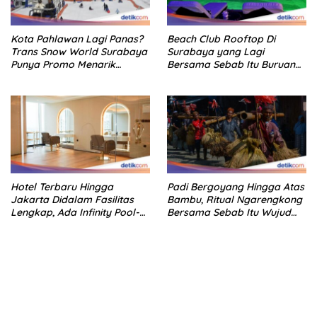
Kota Pahlawan Lagi Panas?
Beach Club Rooftop Di
Trans Snow World Surabaya
Surabaya yang Lagi
Punya Promo Menarik
Bersama Sebab Itu Buruan
Perhatian Bikin Adem
Staycation
Hotel Terbaru Hingga
Padi Bergoyang Hingga Atas
Jakarta Didalam Fasilitas
Bambu, Ritual Ngarengkong
Lengkap, Ada Infinity Pool-
Bersama Sebab Itu Wujud
Sky Lounge
Syukur Warga Citorek
bandar besar starlight princess1000 bagi bonus