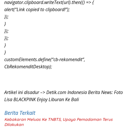
navigator.clipboard.writeText(url).then(() => {
alert(“Link copied to clipboard!”);
});
}
});
});
}
}
customElements.define(“cb-rekomendit”,
CbRekomenditDesktop);
Artikel ini disadur –> Detik.com Indonesia Berita News: Foto
Lisa BLACKPINK Enjoy Liburan Ke Bali
Berita Terkait
Kebakaran Meluas Ke TNBTS, Upaya Pemadaman Terus
Dilakukan