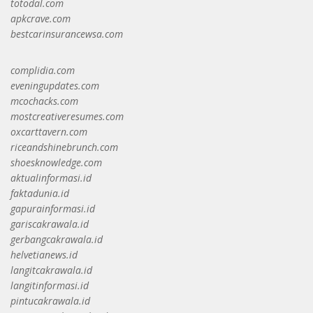
totodal.com
apkcrave.com
bestcarinsurancewsa.com
complidia.com
eveningupdates.com
mcochacks.com
mostcreativeresumes.com
oxcarttavern.com
riceandshinebrunch.com
shoesknowledge.com
aktualinformasi.id
faktadunia.id
gapurainformasi.id
gariscakrawala.id
gerbangcakrawala.id
helvetianews.id
langitcakrawala.id
langitinformasi.id
pintucakrawala.id