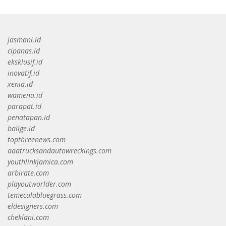
jasmani.id
cipanas.id
eksklusif.id
inovatif.id
xenia.id
wamena.id
parapat.id
penatapan.id
balige.id
topthreenews.com
aaatrucksandautowreckings.com
youthlinkjamica.com
arbirate.com
playoutworlder.com
temeculabluegrass.com
eldesigners.com
cheklani.com