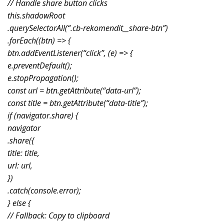
// Handle share button clicks
this.shadowRoot
.querySelectorAll(“.cb-rekomendit__share-btn”)
.forEach((btn) => {
btn.addEventListener(“click”, (e) => {
e.preventDefault();
e.stopPropagation();
const url = btn.getAttribute(“data-url”);
const title = btn.getAttribute(“data-title”);
if (navigator.share) {
navigator
.share({
title: title,
url: url,
})
.catch(console.error);
} else {
// Fallback: Copy to clipboard