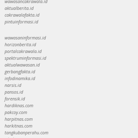
wawasancakrawala.id
aktualberita.id
cakrawalafakta.id
pintuinformasi.id
wawasaninformasi.id
horizonberita.id
portalcakrawala.id
spektruminformasi.id
aktualwawasan.id
gerbangfakta.id
infodinamika.id
narsis.id
pansos.id
forensik.id
hardiknas.com
pakcoy.com
harpitnas.com
harkitnas.com
tangkubanperahu.com